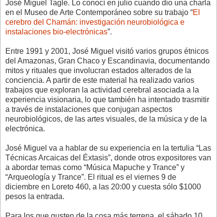
José Miguel Tagle. Lo conocí en julio cuando dio una charla
en el Museo de Arte Contemporáneo sobre su trabajo “
El
cerebro del Chamán: investigación neurobiológica e
instalaciones bio-electrónicas
”.
Entre 1991 y 2001, José Miguel visitó varios grupos étnicos
del Amazonas, Gran Chaco y Escandinavia, documentando
mitos y rituales que involucran estados alterados de la
conciencia. A partir de este material ha realizado varios
trabajos que exploran la actividad cerebral asociada a la
experiencia visionaria, lo que también ha intentado trasmitir
a través de instalaciones que conjugan aspectos
neurobiológicos, de las artes visuales, de la música y de la
electrónica.
José Miguel va a hablar de su experiencia en la tertulia “Las
Técnicas Arcaicas del Éxtasis”, donde otros expositores van
a abordar temas como “Música Mapuche y Trance” y
“Arqueología y Trance”. El ritual es el viernes 9 de
diciembre en Loreto 460, a las 20:00 y cuesta sólo $1000
pesos la entrada.
Para los que gusten de la cosa más terrena, el sábado 10