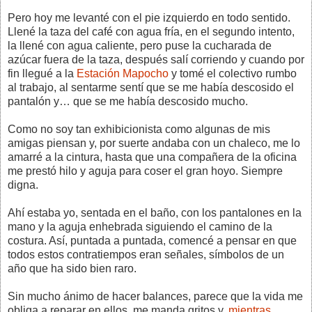
Pero hoy me levanté con el pie izquierdo en todo sentido.
Llené la taza del café con agua fría, en el segundo intento,
la llené con agua caliente, pero puse la cucharada de
azúcar fuera de la taza, después salí corriendo y cuando por
fin llegué a la
Estación Mapocho
y tomé el colectivo rumbo
al trabajo, al sentarme sentí que se me había descosido el
pantalón y… que se me había descosido mucho.
Como no soy tan exhibicionista como algunas de mis
amigas piensan y, por suerte andaba con un chaleco, me lo
amarré a la cintura, hasta que una compañera de la oficina
me prestó hilo y aguja para coser el gran hoyo. Siempre
digna.
Ahí estaba yo, sentada en el baño, con los pantalones en la
mano y la aguja enhebrada siguiendo el camino de la
costura. Así, puntada a puntada, comencé a pensar en que
todos estos contratiempos eran señales, símbolos de un
año que ha sido bien raro.
Sin mucho ánimo de hacer balances, parece que la vida me
obliga a reparar en ellos, me manda gritos y,
mientras