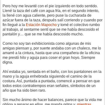
Pero hoy me levanté con el pie izquierdo en todo sentido.
Llené la taza del café con agua fría, en el segundo intento,
la llené con agua caliente, pero puse la cucharada de
azúcar fuera de la taza, después salí corriendo y cuando por
fin llegué a la
Estación Mapocho
y tomé el colectivo rumbo
al trabajo, al sentarme sentí que se me había descosido el
pantalón y… que se me había descosido mucho.
Como no soy tan exhibicionista como algunas de mis
amigas piensan y, por suerte andaba con un chaleco, me lo
amarré a la cintura, hasta que una compañera de la oficina
me prestó hilo y aguja para coser el gran hoyo. Siempre
digna.
Ahí estaba yo, sentada en el baño, con los pantalones en la
mano y la aguja enhebrada siguiendo el camino de la
costura. Así, puntada a puntada, comencé a pensar en que
todos estos contratiempos eran señales, símbolos de un
año que ha sido bien raro.
Sin mucho ánimo de hacer balances, parece que la vida me
obliga a reparar en ellos, me manda gritos y,
mientras