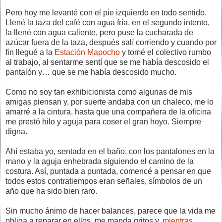
Pero hoy me levanté con el pie izquierdo en todo sentido.
Llené la taza del café con agua fría, en el segundo intento,
la llené con agua caliente, pero puse la cucharada de
azúcar fuera de la taza, después salí corriendo y cuando por
fin llegué a la
Estación Mapocho
y tomé el colectivo rumbo
al trabajo, al sentarme sentí que se me había descosido el
pantalón y… que se me había descosido mucho.
Como no soy tan exhibicionista como algunas de mis
amigas piensan y, por suerte andaba con un chaleco, me lo
amarré a la cintura, hasta que una compañera de la oficina
me prestó hilo y aguja para coser el gran hoyo. Siempre
digna.
Ahí estaba yo, sentada en el baño, con los pantalones en la
mano y la aguja enhebrada siguiendo el camino de la
costura. Así, puntada a puntada, comencé a pensar en que
todos estos contratiempos eran señales, símbolos de un
año que ha sido bien raro.
Sin mucho ánimo de hacer balances, parece que la vida me
obliga a reparar en ellos, me manda gritos y,
mientras