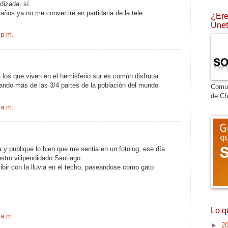
dizada, sí.
años ya no me convertiré en partidaria de la tele.
¿Ere
Únet
 p.m.
los que viven en el hemisferio sur es común disfrutar
ando más de las 3/4 partes de la población del mundo
Comu
de Ch
 a.m.
 y publique lo bien que me sentia en un fotolog, ese día
estro vilipendidado Santiago.
ribir con la lluvia en el techo, paseandose como gato
Lo q
 a.m.
►
2