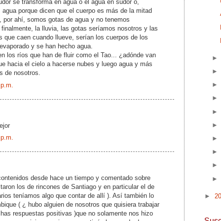
udor se transforma en agua o el agua en sudor o,
agua porque dicen que el cuerpo es más de la mitad
, por ahí, somos gotas de agua y no tenemos
finalmente, la lluvia, las gotas seríamos nosotros y las
 que caen cuando llueve, serían los cuerpos de los
evaporado y se han hecho agua.
en los ríos que han de fluir como el Tao... ¿adónde van
ue hacia el cielo a hacerse nubes y luego agua y más
s de nosotros.
 p.m.
ejor
 p.m.
contenidos desde hace un tiempo y comentado sobre
ltaron los de rincones de Santiago y en particular el de
arios teníamos algo que contar de allí ). Así también lo
►
2
ique ( ¿ hubo alguien de nosotros que quisiera trabajar
chas respuestas positivas )que no solamente nos hizo
Susc