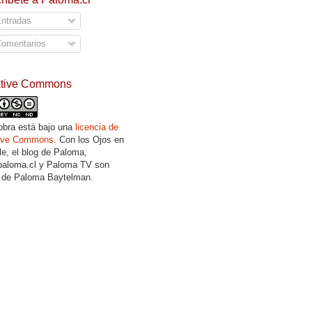
ntradas
omentarios
ative Commons
obra está bajo una
licencia de
tive Commons
. Con los Ojos en
lle, el blog de Paloma,
aloma.cl y Paloma TV son
 de Paloma Baytelman.