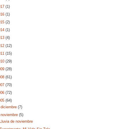
017
(1)
016
(1)
015
(2)
014
(1)
013
(4)
012
(12)
011
(15)
010
(29)
009
(28)
008
(61)
007
(70)
006
(72)
005
(64)
►
diciembre
(7)
▼
noviembre
(5)
Lluvia de noviembre