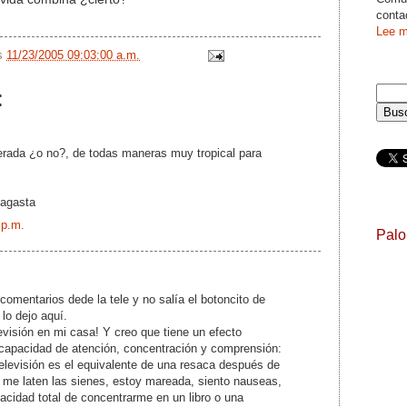
conta
Lee m
/s
11/23/2005 09:03:00 a.m.
:
erada ¿o no?, de todas maneras muy tropical para
fagasta
 p.m.
Pal
 comentarios dede la tele y no salía el botoncito de
 lo dejo aquí.
evisión en mi casa! Y creo que tiene un efecto
 capacidad de atención, concentración y comprensión:
televisión es el equivalente de una resaca después de
: me laten las sienes, estoy mareada, siento nauseas,
cidad total de concentrarme en un libro o una