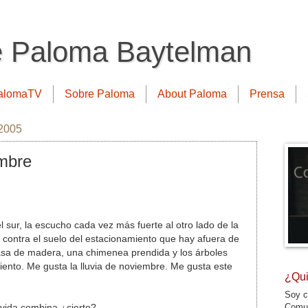
e Paloma Baytelman
alomaTV
Sobre Paloma
About Paloma
Prensa
 2005
embre
 sur, la escucho cada vez más fuerte al otro lado de la
contra el suelo del estacionamiento que hay afuera de
casa de madera, una chimenea prendida y los árboles
viento. Me gusta la lluvia de noviembre. Me gusta este
¿Qui
Soy c
Comun
 vida combina ¿cierto?