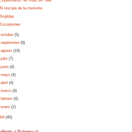
Experimento: Mi Vida Sin Tele
Al rescate de la memoria
Brujildas
Escorpiones
►
octubre
(5)
►
septiembre
(8)
►
agosto
(10)
►
julio
(7)
►
junio
(4)
►
mayo
(4)
►
abril
(4)
►
marzo
(4)
►
febrero
(4)
►
enero
(2)
004
(40)
ríbete a Paloma.cl