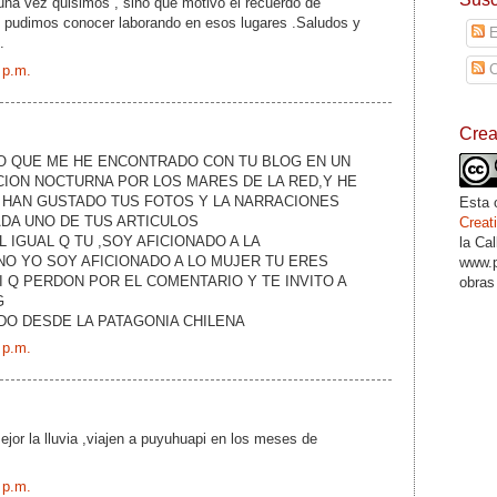
una vez quisimos , sino que motivó el recuerdo de
pudimos conocer laborando en esos lugares .Saludos y
E
.
C
 p.m.
Cre
O QUE ME HE ENCONTRADO CON TU BLOG EN UN
ION NOCTURNA POR LOS MARES DE LA RED,Y HE
 HAN GUSTADO TUS FOTOS Y LA NARRACIONES
Esta 
DA UNO DE TUS ARTICULOS
Crea
 IGUAL Q TU ,SOY AFICIONADO A LA
la Ca
O YO SOY AFICIONADO A LO MUJER TU ERES
www.p
I Q PERDON POR EL COMENTARIO Y TE INVITO A
obras
G
DO DESDE LA PATAGONIA CHILENA
 p.m.
ejor la lluvia ,viajen a puyuhuapi en los meses de
 p.m.