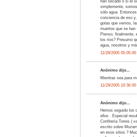
han secado o si el s
simplemente, somos 
sólo agua. Entonces
conciencia de eso y, 
gotas que vemos, las
muertos que se han 
Pienso, finalmente, 
los ríos? Presumo q
agua, nosotros y má
11/28/2005 05:05:00
Anónimo dijo...
Mientras sea para m
11/29/2005 10:36:00
Anónimo dijo...
Hemos seguido los 
ellos . Especial resu
Confitería Torres ( v
escrito sobre Mozamb
en esos sitios ? Mu