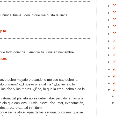
►
2
►
2
nunca llueve . con lo que me gusta la lluvia..
►
2
►
2
 p.m.
►
2
►
2
►
2
ue todo convina... envidio tu lluvia en noviembre...
►
2
 a.m.
►
2
►
2
►
2
lueve sobre mojado o cuando lo mojado cae sobre la
►
2
do primero? ¿El huevo o la gallina? ¿La lluvia o lo
los ríos y los mares. ¿Eso, lo que la creó, habrá sido la
▼
2
historia del planeta no se debe haber perdido jamás una
ciclo que conlleva. Lluvia, nieve, ríos, mar, evaporación,
ríos... etc etc... ad infinitum.
nde se ha ido el agua de las sequías o los ríos que se