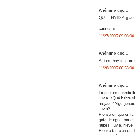
Anónimo dijo...
QUE ENVIDIA¡¡¡ aqui 
cariños¡¡¡
11/27/2005 09:08:00
Anónimo dijo...
Así es, hay días en q
11/28/2005 06:53:00
Anónimo dijo...
Lo peor es cuando l
lluvia. ¿Qué habrá si
mojado? Algo generó 
lluvia?
Pienso en que en la 
gota de agua, por el 
nubes, lluvia, nieve, 
Pienso también en dó