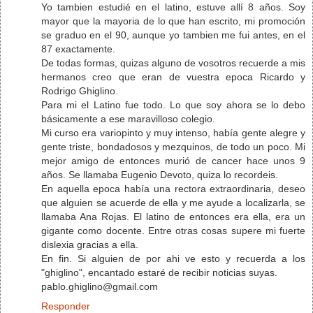
Yo tambien estudié en el latino, estuve allí 8 años. Soy
mayor que la mayoria de lo que han escrito, mi promoción
se graduo en el 90, aunque yo tambien me fui antes, en el
87 exactamente.
De todas formas, quizas alguno de vosotros recuerde a mis
hermanos creo que eran de vuestra epoca Ricardo y
Rodrigo Ghiglino.
Para mi el Latino fue todo. Lo que soy ahora se lo debo
básicamente a ese maravilloso colegio.
Mi curso era variopinto y muy intenso, había gente alegre y
gente triste, bondadosos y mezquinos, de todo un poco. Mi
mejor amigo de entonces murió de cancer hace unos 9
años. Se llamaba Eugenio Devoto, quiza lo recordeis.
En aquella epoca había una rectora extraordinaria, deseo
que alguien se acuerde de ella y me ayude a localizarla, se
llamaba Ana Rojas. El latino de entonces era ella, era un
gigante como docente. Entre otras cosas supere mi fuerte
dislexia gracias a ella.
En fin. Si alguien de por ahi ve esto y recuerda a los
"ghiglino", encantado estaré de recibir noticias suyas.
pablo.ghiglino@gmail.com
Responder