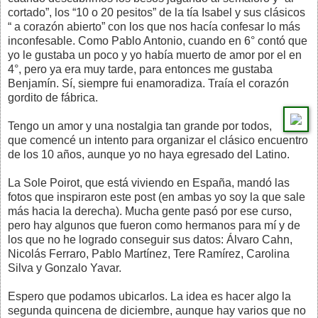
cortado”, los “10 o 20 pesitos” de la tía Isabel y sus clásicos
“ a corazón abierto” con los que nos hacía confesar lo más
inconfesable. Como Pablo Antonio, cuando en 6° contó que
yo le gustaba un poco y yo había muerto de amor por el en
4°, pero ya era muy tarde, para entonces me gustaba
Benjamín. Sí, siempre fui enamoradiza. Traía el corazón
gordito de fábrica.
Tengo un amor y una nostalgia tan grande por todos,
que comencé un intento para organizar el clásico encuentro
de los 10 años, aunque yo no haya egresado del Latino.
La Sole Poirot, que está viviendo en España, mandó las
fotos que inspiraron este post (en ambas yo soy la que sale
más hacia la derecha). Mucha gente pasó por ese curso,
pero hay algunos que fueron como hermanos para mí y de
los que no he logrado conseguir sus datos: Álvaro Cahn,
Nicolás Ferraro, Pablo Martínez, Tere Ramírez, Carolina
Silva y Gonzalo Yavar.
Espero que podamos ubicarlos. La idea es hacer algo la
segunda quincena de diciembre, aunque hay varios que no