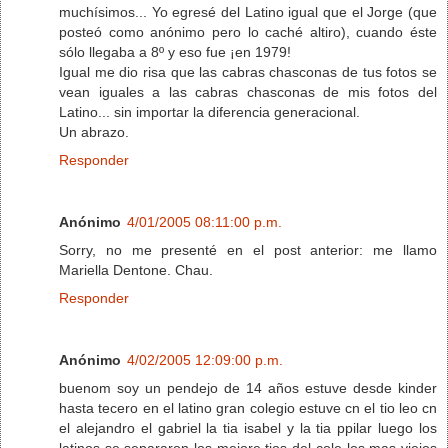
muchísimos... Yo egresé del Latino igual que el Jorge (que
posteó como anónimo pero lo caché altiro), cuando éste
sólo llegaba a 8º y eso fue ¡en 1979!
Igual me dio risa que las cabras chasconas de tus fotos se
vean iguales a las cabras chasconas de mis fotos del
Latino... sin importar la diferencia generacional.
Un abrazo.
Responder
Anónimo
4/01/2005 08:11:00 p.m.
Sorry, no me presenté en el post anterior: me llamo
Mariella Dentone. Chau.
Responder
Anónimo
4/02/2005 12:09:00 p.m.
buenom soy un pendejo de 14 años estuve desde kinder
hasta tecero en el latino gran colegio estuve cn el tio leo cn
el alejandro el gabriel la tia isabel y la tia ppilar luego los
latinos se separaron los mejore tios del cole los mas viejos