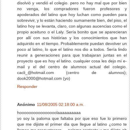
disolvió y vendió el colegio. pero no hay mal que por bien
no venga, los compradores fueron profesores y
apoderados del latino que hoy luchan como pueden para
sobrevivir, y lo están haciendo sumamente bien, del piso, el
latino hoy se levanta, claro, con algunas aucencias como el
propio aceituno o el Laly. Sería bonito que se aparecieran
por allí con sus histórias y los conocimientos que han
adquirido en el tiempo. Probablemente puedan devolver un
poco al latino, lo que el latino nos dio a todos. Sería lindo
reunir a generaciones para que trabajaran juntas en el
proyecto que es hoy el latino. cualquier cosa les dejo mi e-
mail y el del centro de alumnos actual del colegio.
cacli_@hotmail.com (centro de alumnos);
dook2000@hotmail.com (yo)
Responder
Anónimo
11/08/2005 02:18:00 a.m.
hoooooooooooooooolaaaaaaaaaa
yo soy la paloma que faltaba por que eso fue lo primero
que me dijiste el primer dia que llegue al latino ¿como te
llamas me preguntarorn ... paloma conteste y me dijiste ah