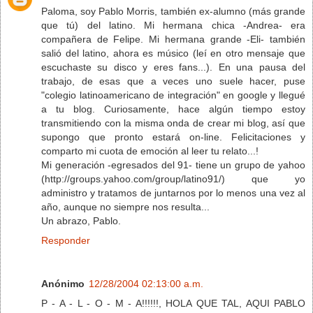
Paloma, soy Pablo Morris, también ex-alumno (más grande
que tú) del latino. Mi hermana chica -Andrea- era
compañera de Felipe. Mi hermana grande -Eli- también
salió del latino, ahora es músico (leí en otro mensaje que
escuchaste su disco y eres fans...). En una pausa del
trabajo, de esas que a veces uno suele hacer, puse
"colegio latinoamericano de integración" en google y llegué
a tu blog. Curiosamente, hace algún tiempo estoy
transmitiendo con la misma onda de crear mi blog, así que
supongo que pronto estará on-line. Felicitaciones y
comparto mi cuota de emoción al leer tu relato...!
Mi generación -egresados del 91- tiene un grupo de yahoo
(http://groups.yahoo.com/group/latino91/) que yo
administro y tratamos de juntarnos por lo menos una vez al
año, aunque no siempre nos resulta...
Un abrazo, Pablo.
Responder
Anónimo
12/28/2004 02:13:00 a.m.
P - A - L - O - M - A!!!!!!, HOLA QUE TAL, AQUI PABLO