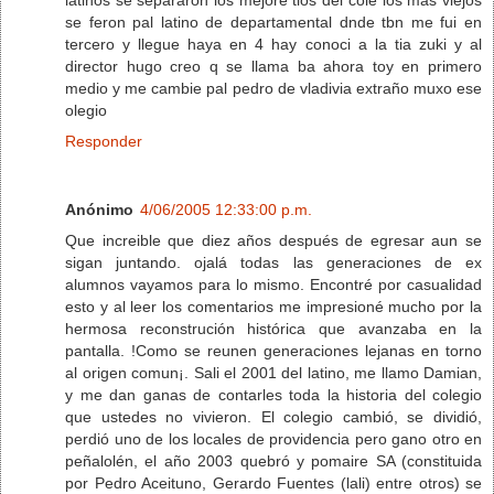
se feron pal latino de departamental dnde tbn me fui en
tercero y llegue haya en 4 hay conoci a la tia zuki y al
director hugo creo q se llama ba ahora toy en primero
medio y me cambie pal pedro de vladivia extraño muxo ese
olegio
Responder
Anónimo
4/06/2005 12:33:00 p.m.
Que increible que diez años después de egresar aun se
sigan juntando. ojalá todas las generaciones de ex
alumnos vayamos para lo mismo. Encontré por casualidad
esto y al leer los comentarios me impresioné mucho por la
hermosa reconstrución histórica que avanzaba en la
pantalla. !Como se reunen generaciones lejanas en torno
al origen comun¡. Sali el 2001 del latino, me llamo Damian,
y me dan ganas de contarles toda la historia del colegio
que ustedes no vivieron. El colegio cambió, se dividió,
perdió uno de los locales de providencia pero gano otro en
peñalolén, el año 2003 quebró y pomaire SA (constituida
por Pedro Aceituno, Gerardo Fuentes (lali) entre otros) se