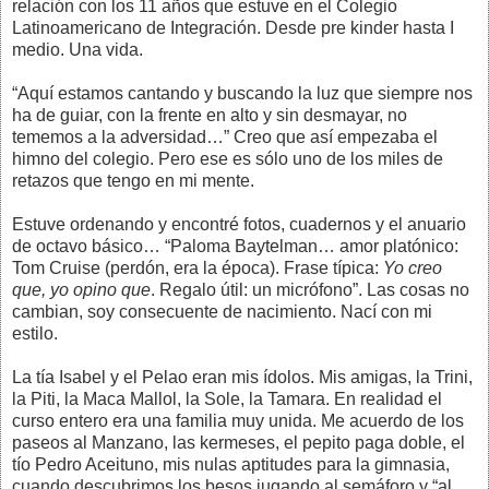
relación con los 11 años que estuve en el Colegio
Latinoamericano de Integración. Desde pre kinder hasta I
medio. Una vida.
“Aquí estamos cantando y buscando la luz que siempre nos
ha de guiar, con la frente en alto y sin desmayar, no
tememos a la adversidad…” Creo que así empezaba el
himno del colegio. Pero ese es sólo uno de los miles de
retazos que tengo en mi mente.
Estuve ordenando y encontré fotos, cuadernos y el anuario
de octavo básico… “Paloma Baytelman… amor platónico:
Tom Cruise (perdón, era la época). Frase típica:
Yo creo
que, yo opino que
. Regalo útil: un micrófono”. Las cosas no
cambian, soy consecuente de nacimiento. Nací con mi
estilo.
La tía Isabel y el Pelao eran mis ídolos. Mis amigas, la Trini,
la Piti, la Maca Mallol, la Sole, la Tamara. En realidad el
curso entero era una familia muy unida. Me acuerdo de los
paseos al Manzano, las kermeses, el pepito paga doble, el
tío Pedro Aceituno, mis nulas aptitudes para la gimnasia,
cuando descubrimos los besos jugando al semáforo y “al