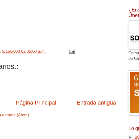
¿Ere
Únet
/s
9/16/2008 02:05:00 a.m.
Comu
de Ch
rios.:
Página Principal
Entrada antigua
a entrada (Atom)
Lo q
►
2