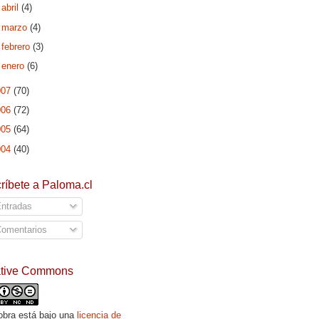
►
abril
(4)
►
marzo
(4)
►
febrero
(3)
►
enero
(6)
007
(70)
006
(72)
005
(64)
004
(40)
ríbete a Paloma.cl
ntradas
omentarios
ative Commons
obra está bajo una
licencia de