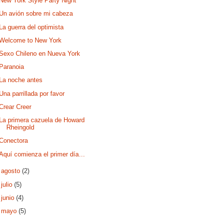
New York Style Party Night
Un avión sobre mi cabeza
La guerra del optimista
Welcome to New York
Sexo Chileno en Nueva York
Paranoia
La noche antes
Una parrillada por favor
Crear Creer
La primera cazuela de Howard
Rheingold
Conectora
Aquí comienza el primer día…
►
agosto
(2)
►
julio
(5)
►
junio
(4)
►
mayo
(5)