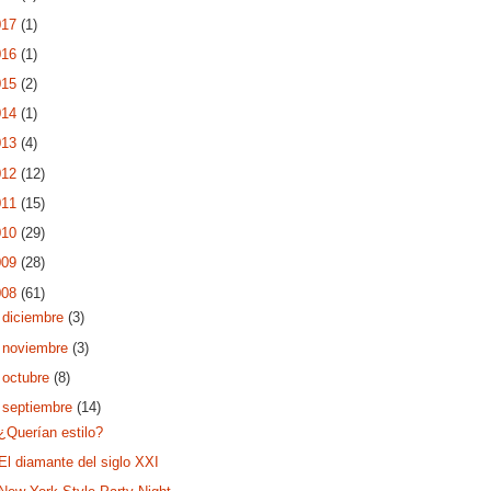
017
(1)
016
(1)
015
(2)
014
(1)
013
(4)
012
(12)
011
(15)
010
(29)
009
(28)
008
(61)
►
diciembre
(3)
►
noviembre
(3)
►
octubre
(8)
▼
septiembre
(14)
¿Querían estilo?
El diamante del siglo XXI