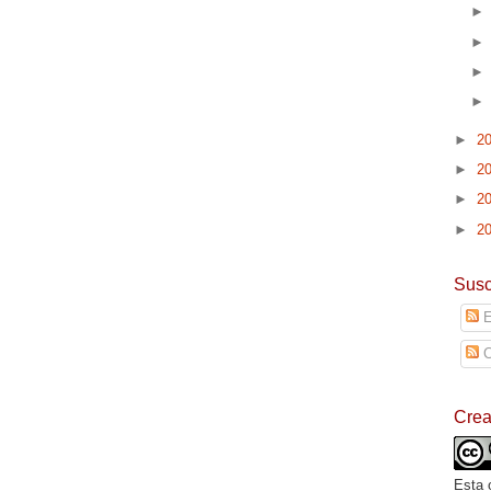
►
2
►
2
►
2
►
2
Susc
E
C
Cre
Esta 