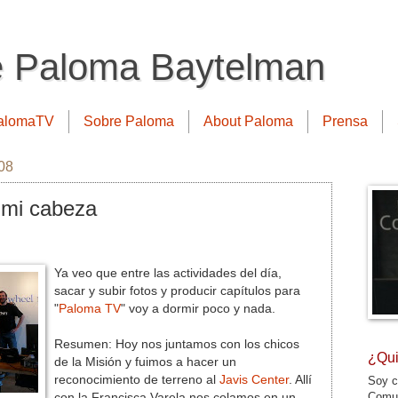
e Paloma Baytelman
alomaTV
Sobre Paloma
About Paloma
Prensa
008
 mi cabeza
Ya veo que entre las actividades del día,
sacar y subir fotos y producir capítulos para
"
Paloma TV
" voy a dormir poco y nada.
Resumen: Hoy nos juntamos con los chicos
¿Qui
de la Misión y fuimos a hacer un
reconocimiento de terreno al
Javis Center
. Allí
Soy c
Comun
con la Francisca Varela nos colamos en un