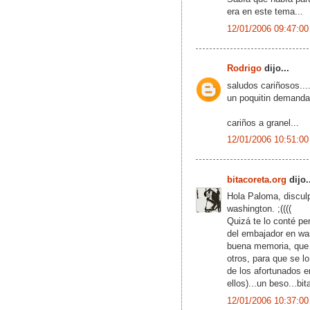
era en este tema...
12/01/2006 09:47:00
Rodrigo
dijo...
saludos cariñosos...
un poquitin demanda
cariños a granel...
12/01/2006 10:51:00
bitacoreta.org
dijo.
Hola Paloma, disculp
washington. ;((((
Quizá te lo conté pe
del embajador en was
buena memoria, que e
otros, para que se l
de los afortunados e
ellos)...un beso...bit
12/01/2006 10:37:00