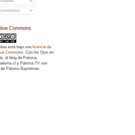
ntradas
omentarios
ative Commons
obra está bajo una
licencia de
tive Commons
. Con los Ojos en
lle, el blog de Paloma,
aloma.cl y Paloma TV son
 de Paloma Baytelman.