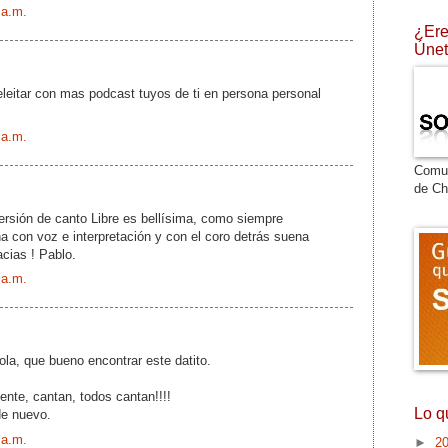
 a.m.
¿Ere
Únet
leitar con mas podcast tuyos de ti en persona personal
 a.m.
Comu
de Ch
ersión de canto Libre es bellísima, como siempre
 con voz e interpretación y con el coro detrás suena
cias ! Pablo.
 a.m.
la, que bueno encontrar este datito.
ente, cantan, todos cantan!!!!
Lo q
de nuevo.
 a.m.
►
2