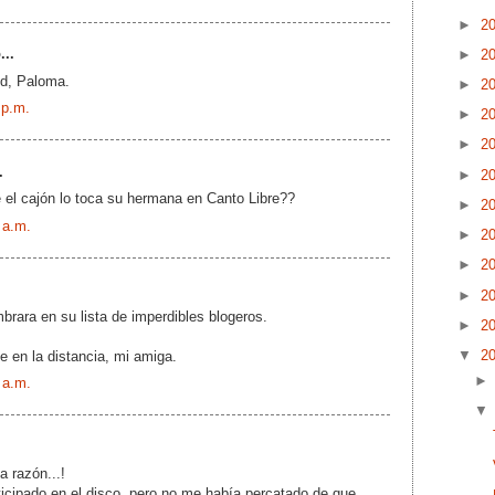
►
2
...
►
2
d, Paloma.
►
2
 p.m.
►
2
►
2
.
►
2
e el cajón lo toca su hermana en Canto Libre??
►
2
 a.m.
►
2
►
2
►
2
rara en su lista de imperdibles blogeros.
►
2
▼
2
 en la distancia, mi amiga.
 a.m.
la razón...!
icipado en el disco, pero no me había percatado de que