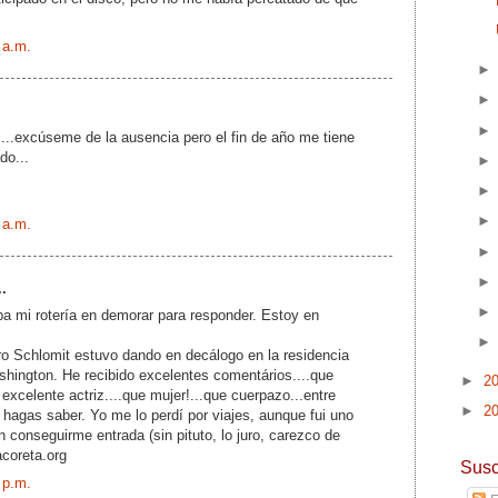
 a.m.
....excúseme de la ausencia pero el fin de año me tiene
do...
 a.m.
..
a mi rotería en demorar para responder. Estoy en
ro Schlomit estuvo dando en decálogo en la residencia
hington. He recibido excelentes comentários....que
►
2
xcelente actriz....que mujer!...que cuerpazo...entre
►
2
o hagas saber. Yo me lo perdí por viajes, aunque fui uno
n conseguirme entrada (sin pituto, lo juro, carezco de
acoreta.org
Susc
 p.m.