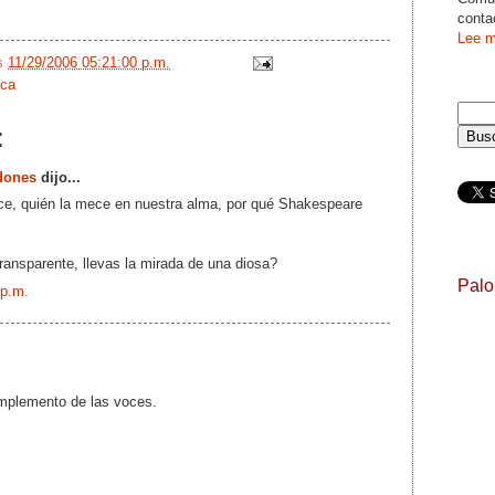
conta
Lee m
/s
11/29/2006 05:21:00 p.m.
ca
:
dones
dijo...
ce, quién la mece en nuestra alma, por qué Shakespeare
ansparente, llevas la mirada de una diosa?
Pal
 p.m.
mplemento de las voces.