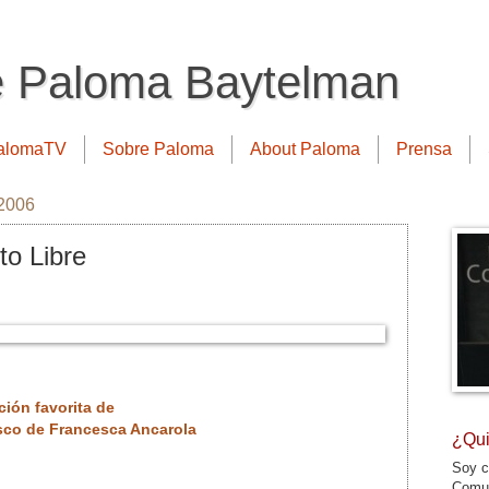
e Paloma Baytelman
alomaTV
Sobre Paloma
About Paloma
Prensa
 2006
to Libre
ción favorita de
sco de Francesca Ancarola
¿Qui
Soy c
Comun