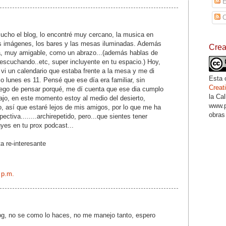
E
C
cho el blog, lo encontré muy cercano, la musica en
las imágenes, los bares y las mesas iluminadas. Además
Cre
a, muy amigable, como un abrazo...(además hablas de
scuchando..etc, super incluyente en tu espacio.) Hoy,
vi un calendario que estaba frente a la mesa y me di
Esta 
o lunes es 11. Pensé que ese día era familiar, sin
Crea
uego de pensar porqué, me dí cuenta que ese dia cumplo
la Ca
ajo, en este momento estoy al medio del desierto,
www.p
o, así que estaré lejos de mis amigos, por lo que me ha
obras
ectiva........archirepetido, pero...que sientes tener
luyes en tu prox podcast...
a re-interesante
 p.m.
log, no se como lo haces, no me manejo tanto, espero