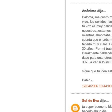
Anónimo dijo...
Paloma, me gustó mu
vivo, los sonidos, 
tu voz es muy cálid
nosostros..estamos e
mientras almorzaba, 
cuenta que el próxim
tenerlo muy claro. l
30 años. Por mi trab
literalmente habland
dado para una retrosp
30?...a ver si lo inc
sigue que tu idea est
Pablo.-
12/04/2006 10:44:00
Sol de Eva
dijo...
ta super bueno tu b
hacerlo algun dia