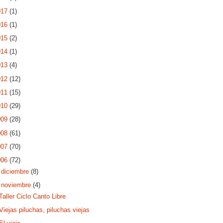
017
(1)
016
(1)
015
(2)
014
(1)
013
(4)
012
(12)
011
(15)
010
(29)
009
(28)
008
(61)
007
(70)
006
(72)
►
diciembre
(8)
▼
noviembre
(4)
Taller Ciclo Canto Libre
Viejas piluchas, piluchas viejas