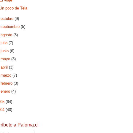
El viaje
Un poco de Tela
►
octubre
(9)
►
septiembre
(5)
►
agosto
(8)
►
julio
(7)
►
junio
(6)
►
mayo
(8)
►
abril
(3)
►
marzo
(7)
►
febrero
(3)
►
enero
(4)
005
(64)
004
(40)
ríbete a Paloma.cl