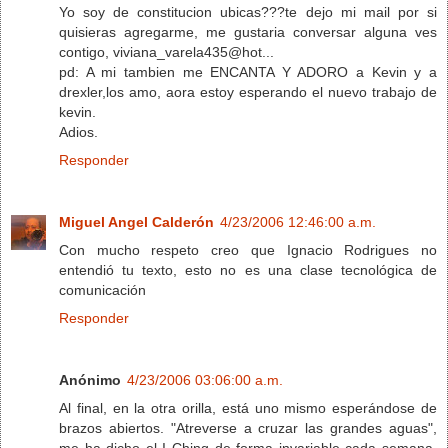
Yo soy de constitucion ubicas???te dejo mi mail por si
quisieras agregarme, me gustaria conversar alguna ves
contigo, viviana_varela435@hot...
pd: A mi tambien me ENCANTA Y ADORO a Kevin y a
drexler,los amo, aora estoy esperando el nuevo trabajo de
kevin.
Adios.
Responder
Miguel Angel Calderón
4/23/2006 12:46:00 a.m.
Con mucho respeto creo que Ignacio Rodrigues no
entendió tu texto, esto no es una clase tecnológica de
comunicación
Responder
Anónimo
4/23/2006 03:06:00 a.m.
Al final, en la otra orilla, está uno mismo esperándose de
brazos abiertos. "Atreverse a cruzar las grandes aguas",
me ha dicho el I Ching de forma invariable cada semana,