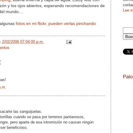
conta
razón y los ojos abiertos, esperando recomendaciones de
Lee m
n del mundo…
 algunas
fotos en mi flickr, pueden verlas pinchando
/s
2/02/2006 07:04:00 p.m.
uentos
:
Pal
mas!
a.m.
sacarte las sanguijuelas.
orrillas cuando se pasa por terrenos pantanosos,
ngre, pero aparte de esa intromisión no causan ningún
ser beneficioso.