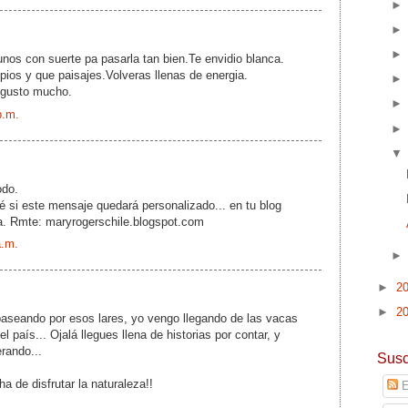
nos con suerte pa pasarla tan bien.Te envidio blanca.
pios y que paisajes.Volveras llenas de energia.
 gusto mucho.
p.m.
odo.
 si este mensaje quedará personalizado... en tu blog
ía. Rmte: maryrogerschile.blogspot.com
a.m.
►
2
►
2
paseando por esos lares, yo vengo llegando de las vacas
el país... Ojalá llegues llena de historias por contar, y
rando...
Susc
 de disfrutar la naturaleza!!
E