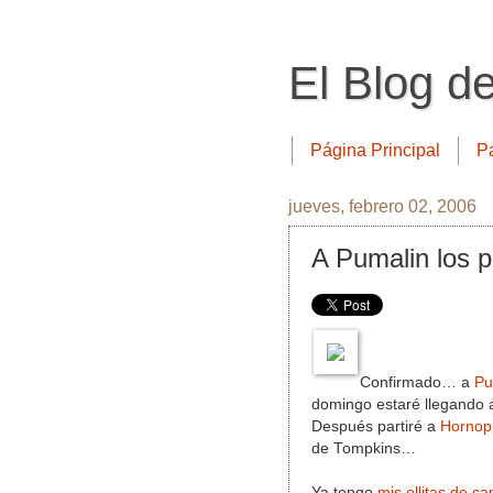
El Blog d
Página Principal
P
jueves, febrero 02, 2006
A Pumalin los 
Confirmado… a
Pu
domingo estaré llegando a
Después partiré a
Hornop
de Tompkins…
Ya tengo
mis ollitas de c