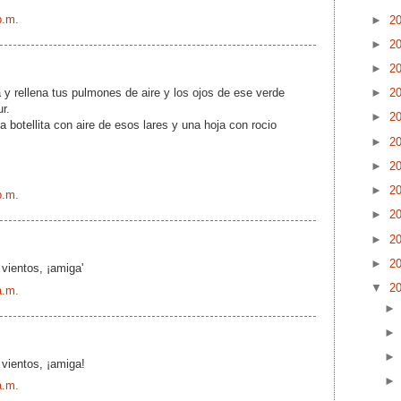
p.m.
►
2
►
2
►
2
a y rellena tus pulmones de aire y los ojos de ese verde
►
2
r.
►
2
 botellita con aire de esos lares y una hoja con rocio
►
2
►
2
►
2
p.m.
►
2
►
2
►
2
vientos, ¡amiga'
▼
2
a.m.
vientos, ¡amiga!
a.m.