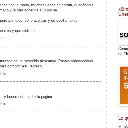
itarlas con la mano, muchas veces se cortan, quedándote
¿Ere
mano y la otra adherida a tu pierna.
Únet
garro prendido, se lo acercas y se sueltan altiro.
esites y que disfrutes.
a.m.
Comu
de Ch
frutando de un merecido descanso. Pasalo shanssshooo
para comprtir a tu regreso.
p.m.
,, y bueno esta padre tu pagina
p.m.
Lo q
►
2