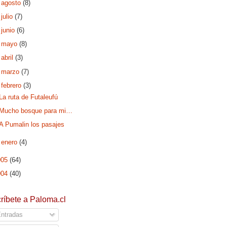
►
agosto
(8)
►
julio
(7)
►
junio
(6)
►
mayo
(8)
►
abril
(3)
►
marzo
(7)
▼
febrero
(3)
La ruta de Futaleufú
Mucho bosque para mi…
A Pumalin los pasajes
►
enero
(4)
005
(64)
004
(40)
ríbete a Paloma.cl
ntradas