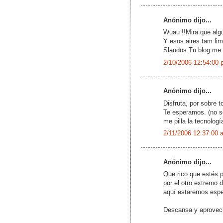
Anónimo dijo...
Wuau !!Mira que algu
Y esos aires tam lim
Slaudos.Tu blog me
2/10/2006 12:54:00 
Anónimo dijo...
Disfruta, por sobre t
Te esperamos. (no sé
me pilla la tecnolog
2/11/2006 12:37:00 
Anónimo dijo...
Que rico que estés 
por el otro extremo d
aquí estaremos espe
Descansa y aprovecha