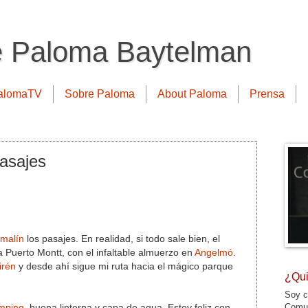
e Paloma Baytelman
alomaTV
Sobre Paloma
About Paloma
Prensa
pasajes
malín
los pasajes. En realidad, si todo sale bien, el
 Puerto Montt, con el infaltable almuerzo en
Angelmó
.
irén
y desde ahí sigue mi ruta hacia el mágico parque
¿Qui
Soy c
Comun
amping
, buena linterna y capa de agua. Estoy feliz con