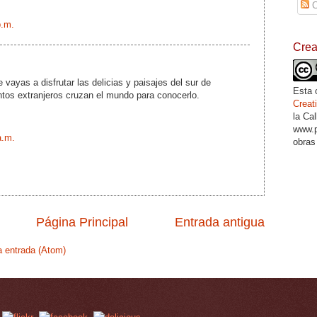
C
p.m.
Cre
 vayas a disfrutar las delicias y paisajes del sur de
Esta 
ntos extranjeros cruzan el mundo para conocerlo.
Crea
la Ca
www.p
a.m.
obras
Página Principal
Entrada antigua
a entrada (Atom)