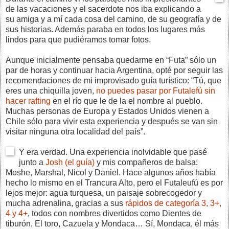
de las vacaciones y el sacerdote nos iba explicando a
su amiga y a mí cada cosa del camino, de su geografía y de
sus historias. Además paraba en todos los lugares más
lindos para que pudiéramos tomar fotos.
Aunque inicialmente pensaba quedarme en “Futa” sólo un
par de horas y continuar hacia Argentina, opté por seguir las
recomendaciones de mi improvisado guía turístico: “Tú, que
eres una chiquilla joven,
no puedes pasar por Futalefú sin
hacer rafting
en el río que le de la el nombre al pueblo.
Muchas personas de Europa y Estados Unidos vienen a
Chile sólo para vivir esta experiencia y después se van sin
visitar ninguna otra localidad del país”.
Y era verdad. Una experiencia inolvidable que pasé
junto a
Josh (el guía)
y mis compañeros de balsa:
Moshe, Marshal, Nicol y Daniel. Hace algunos años había
hecho lo mismo en el Trancura Alto, pero el Futaleufú es por
lejos mejor: agua turquesa, un paisaje sobrecogedor y
mucha adrenalina, gracias a sus
rápidos de categoría 3, 3+,
4 y 4+
, todos con nombres divertidos como Dientes de
tiburón, El toro, Cazuela y Mondaca… Sí, Mondaca, él más