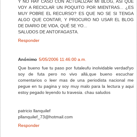
Y NO HAY CASO CON ACTUALIZAR MI BLOG, ASÍ QUE
VOY A RECICLAR UN POQUITO POR MIENTRAS... ¿ES
MUY POBRE EL RECURSO? ES QUE NO SE SI TENGA
ALGO QUE CONTAR, Y PROCURO NO USAR EL BLOG
DE DIARIO DE VIDA, QUÉ SE YO...
SALUDOS DE ANTOFAGASTA.
Responder
Anónimo
5/05/2006 11:46:00 a.m.
Que bueno fue tu paso por futaleufu inolvidable verdad!yo
soy de futa pero no vivo allá,que bueno escuchar
comentarios o leer mas de una periodista nacional me
pegue en tu pagina y soy muy malo para la lectura y aqui
estoy pegado leyendo tu travesia. chau saludos
patricio llanquilef
pllanquilef_73@hotmail.com
Responder