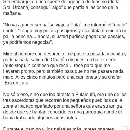
Sin embargo, en una suerte de agencia de turismo (de la
Sra. Urbana) conseguí “algo” que partía a las ocho de la
mañana.
“No va a poder ser na’ su viaje a Futa”, me informó el “docto”
chofer. “Tengo muy pocos pasajeros y esa plata no me da ni
pa’ la bencina… ahora, si usted pudiera pagar dos pasajes,
ya podríamos negociar”.
Miré al hombre con desprecio, me puse la pesada mochila y
partí hacia la salida de Chaitén dispuesta a hacer dedo
(auto stop). Y confieso que recé… recé para que me
llevaran pronto, pero también para que no me pasara nada
malo. A los cinco minutos paró una camioneta y su chofer
¡Era un cura!
No sólo eso, sino que iba directo a Futaleufú, era uno de los
tres sacerdotes que recorren los pequeños pueblitos de la
zona e iba acompañado por una señora que era su amiga
desde que se habían conocido en una parroquia donde él
había trabajado algunos años antes.
Durante el camino vi los paisajes más impresionantes