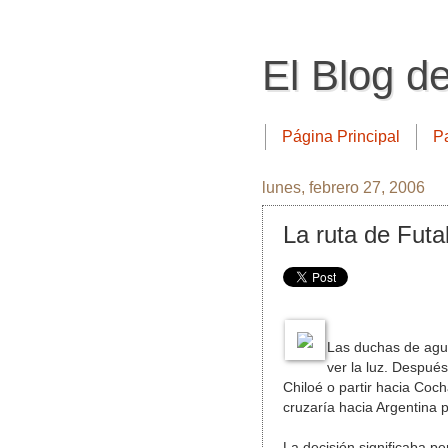
El Blog d
Página Principal
P
lunes, febrero 27, 2006
La ruta de Futa
Las duchas de agua 
ver la luz. Despué
Chiloé o partir hacia Coc
cruzaría hacia Argentina p
La decisión significaba p