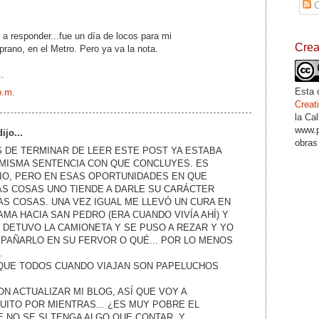
C
 a responder...fue un día de locos para mi
Cre
rano, en el Metro. Pero ya va la nota.
.
Esta 
p.m.
Crea
la Ca
www.p
ijo...
obras
S DE TERMINAR DE LEER ESTE POST YA ESTABA
MISMA SENTENCIA CON QUE CONCLUYES. ES
IO, PERO EN ESAS OPORTUNIDADES EN QUE
S COSAS UNO TIENDE A DARLE SU CARÁCTER
AS COSAS. UNA VEZ IGUAL ME LLEVÓ UN CURA EN
AMA HACIA SAN PEDRO (ERA CUANDO VIVÍA AHÍ) Y
 DETUVO LA CAMIONETA Y SE PUSO A REZAR Y YO
MPAÑARLO EN SU FERVOR O QUÉ... POR LO MENOS
.
 QUE TODOS CUANDO VIAJAN SON PAPELUCHOS
N ACTUALIZAR MI BLOG, ASÍ QUE VOY A
UITO POR MIENTRAS... ¿ES MUY POBRE EL
 NO SE SI TENGA ALGO QUE CONTAR, Y