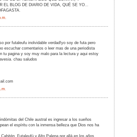
EL BLOG DE DIARIO DE VIDA, QUÉ SE YO...
OFAGASTA.
p.m.
o por futaleufu inolvidable verdad!yo soy de futa pero
no escuchar comentarios o leer mas de una periodista
 tu pagina y soy muy malo para la lectura y aqui estoy
ravesia. chau saludos
ail.com
a.m.
 indómitas del Chile austral es ingresar a los sueños
ean el espíritu con la inmensa belleza que Dios nos ha
 Cahitén, Futaleufú y Alto Palena por allá en los años