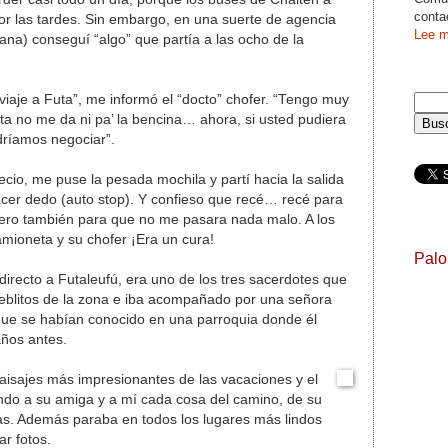
conta
por las tardes. Sin embargo, en una suerte de agencia
Lee m
ana) conseguí “algo” que partía a las ocho de la
viaje a Futa”, me informó el “docto” chofer. “Tengo muy
ta no me da ni pa’ la bencina… ahora, si usted pudiera
dríamos negociar”.
cio, me puse la pesada mochila y partí hacia la salida
cer dedo (auto stop). Y confieso que recé… recé para
pero también para que no me pasara nada malo. A los
mioneta y su chofer ¡Era un cura!
Pal
directo a Futaleufú, era uno de los tres sacerdotes que
eblitos de la zona e iba acompañado por una señora
ue se habían conocido en una parroquia donde él
años antes.
paisajes más impresionantes de las vacaciones y el
ndo a su amiga y a mí cada cosa del camino, de su
ias. Además paraba en todos los lugares más lindos
r fotos.