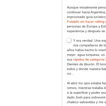
Aunque inicialmente pens
continuar hacia Argentina
improvisado guía turístico
Futalefú sin hacer rafting
e
personas de Europa y Esta
experiencia y después se v
Y era verdad. Una exp
mis compañeros de ba
años había hecho lo mismo
mejor: agua turquesa, un
sus
rápidos de categoría 3
Dientes de tiburón, El t
todos y donde nuestra bals
río…
Al abrir los ojos estaba b
remos, mientras trataba d
a la superficie y poder re
dado Josh para sobrevivir
chaleco salvavidas y me s