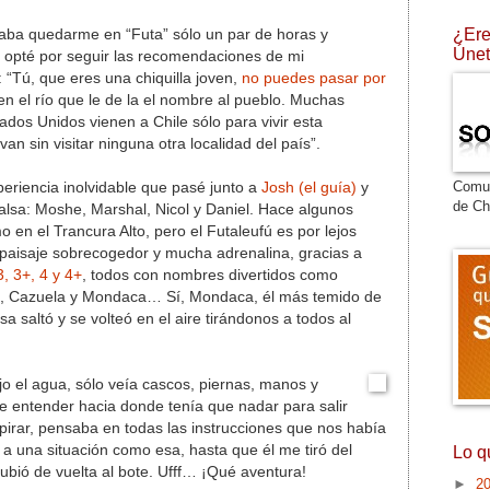
¿Ere
aba quedarme en “Futa” sólo un par de horas y
Únet
, opté por seguir las recomendaciones de mi
: “Tú, que eres una chiquilla joven,
no puedes pasar por
n el río que le de la el nombre al pueblo. Muchas
dos Unidos vienen a Chile sólo para vivir esta
an sin visitar ninguna otra localidad del país”.
Comu
eriencia inolvidable que pasé junto a
Josh (el guía)
y
de Ch
lsa: Moshe, Marshal, Nicol y Daniel. Hace algunos
 en el Trancura Alto, pero el Futaleufú es por lejos
 paisaje sobrecogedor y mucha adrenalina, gracias a
, 3+, 4 y 4+
, todos con nombres divertidos como
oro, Cazuela y Mondaca… Sí, Mondaca, él más temido de
a saltó y se volteó en el aire tirándonos a todos al
ajo el agua, sólo veía cascos, piernas, manos y
e entender hacia donde tenía que nadar para salir
spirar, pensaba en todas las instrucciones que nos había
 a una situación como esa, hasta que él me tiró del
Lo q
ubió de vuelta al bote. Ufff… ¡Qué aventura!
►
2