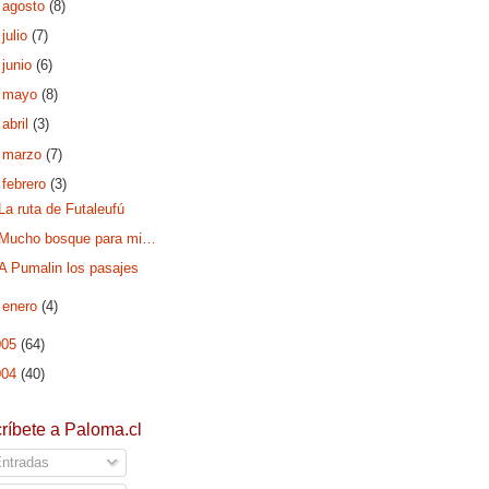
►
agosto
(8)
►
julio
(7)
►
junio
(6)
►
mayo
(8)
►
abril
(3)
►
marzo
(7)
▼
febrero
(3)
La ruta de Futaleufú
Mucho bosque para mi…
A Pumalin los pasajes
►
enero
(4)
005
(64)
004
(40)
ríbete a Paloma.cl
ntradas