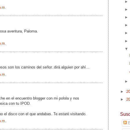
p.m.
losa aventura, Paloma.
p.m.
sos son los caminos del señor..dirá alguien por ahí...
p.m.
►
2
he en el encuentro blogger con mi polola y nos
►
2
sica con tu IPOD.
Susc
 el disco con el que andabas. Te estaré visitando.
p.m.
E