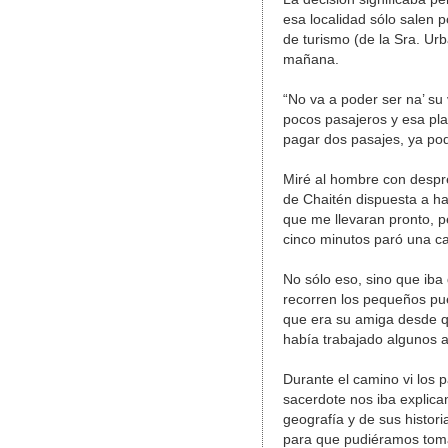
esa localidad sólo salen 
de turismo (de la Sra. Urb
mañana.
“No va a poder ser na’ su 
pocos pasajeros y esa pla
pagar dos pasajes, ya po
Miré al hombre con despre
de Chaitén dispuesta a ha
que me llevaran pronto, 
cinco minutos paró una ca
No sólo eso, sino que iba 
recorren los pequeños pu
que era su amiga desde q
había trabajado algunos 
Durante el camino vi los 
sacerdote nos iba explica
geografía y de sus histor
para que pudiéramos toma