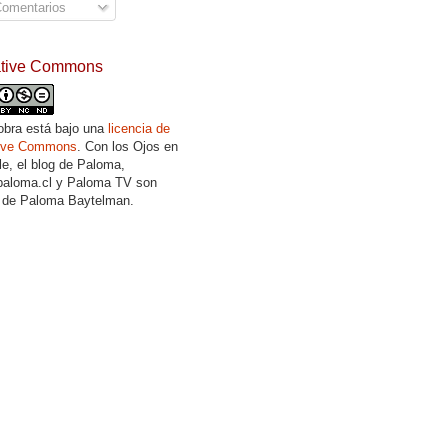
omentarios
ative Commons
obra está bajo una
licencia de
tive Commons
. Con los Ojos en
lle, el blog de Paloma,
aloma.cl y Paloma TV son
 de Paloma Baytelman.