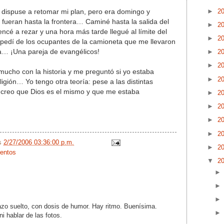
►
2
 dispuse a retomar mi plan, pero era domingo y
fueran hasta la frontera… Caminé hasta la salida del
►
2
é a rezar y una hora más tarde llegué al límite del
►
2
espedí de los ocupantes de la camioneta que me llevaron
ja… ¡Una pareja de evangélicos!
►
2
►
2
mucho con la historia y me preguntó si yo estaba
►
2
igión… Yo tengo otra teoría: pese a las distintas
, creo que Dios es el mismo y que me estaba
►
2
►
2
►
2
►
2
/s
2/27/2006 03:36:00 p.m.
►
2
uentos
▼
2
azo suelto, con dosis de humor. Hay ritmo. Buenísima.
i hablar de las fotos.