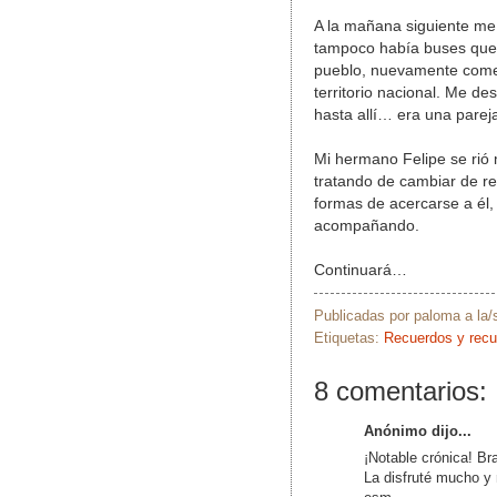
A la mañana siguiente me
tampoco había buses que 
pueblo, nuevamente comenc
territorio nacional. Me d
hasta allí… era una pare
Mi hermano Felipe se rió 
tratando de cambiar de rel
formas de acercarse a él
acompañando.
Continuará…
Publicadas por
paloma
a la
Etiquetas:
Recuerdos y rec
8 comentarios:
Anónimo dijo...
¡Notable crónica! Br
La disfruté mucho y n