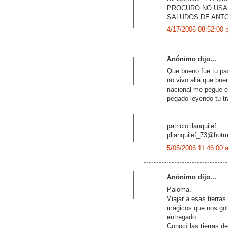
PROCURO NO USAR 
SALUDOS DE ANT
4/17/2006 08:52:00 
Anónimo dijo...
Que bueno fue tu pas
no vivo allá,que bue
nacional me pegue en
pegado leyendo tu t
patricio llanquilef
pllanquilef_73@hotm
5/05/2006 11:46:00 
Anónimo dijo...
Paloma.
Viajar a esas tierras
mágicos que nos golp
entregado.
Conocí las tierras de