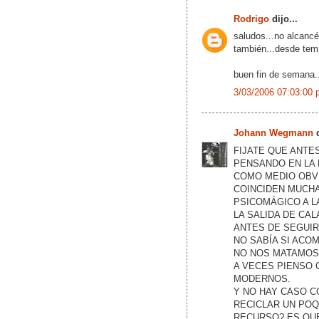
Rodrigo
dijo...
saludos...no alcancé
también...desde temp
buen fin de semana..
3/03/2006 07:03:00 
Johann Wegmann
d
FIJATE QUE ANTE
PENSANDO EN LA 
COMO MEDIO OBV
COINCIDEN MUCHA
PSICOMÁGICO A L
LA SALIDA DE CAL
ANTES DE SEGUIR
NO SABÍA SI ACO
NO NOS MATAMOS
A VECES PIENSO
MODERNOS.
Y NO HAY CASO CO
RECICLAR UN POQ
RECURSO? ES QUE