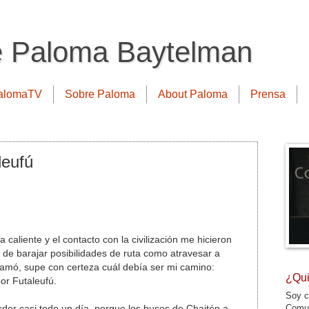
e Paloma Baytelman
alomaTV
Sobre Paloma
About Paloma
Prensa
leufú
caliente y el contacto con la civilización me hicieron
s de barajar posibilidades de ruta como atravesar a
hamó, supe con certeza cuál debía ser mi camino:
¿Qui
or Futaleufú.
Soy c
Comun
erder casi todo un día, porque los buses de Chaitén a