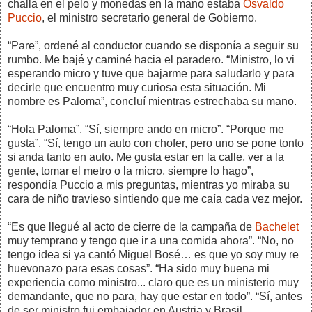
challa en el pelo y monedas en la mano estaba
Osvaldo
Puccio
, el ministro secretario general de Gobierno.
“Pare”, ordené al conductor cuando se disponía a seguir su
rumbo. Me bajé y caminé hacia el paradero. “Ministro, lo vi
esperando micro y tuve que bajarme para saludarlo y para
decirle que encuentro muy curiosa esta situación. Mi
nombre es Paloma”, concluí mientras estrechaba su mano.
“Hola Paloma”. “Sí, siempre ando en micro”. “Porque me
gusta”. “Sí, tengo un auto con chofer, pero uno se pone tonto
si anda tanto en auto. Me gusta estar en la calle, ver a la
gente, tomar el metro o la micro, siempre lo hago”,
respondía Puccio a mis preguntas, mientras yo miraba su
cara de niño travieso sintiendo que me caía cada vez mejor.
“Es que llegué al acto de cierre de la campaña de
Bachelet
muy temprano y tengo que ir a una comida ahora”. “No, no
tengo idea si ya cantó Miguel Bosé… es que yo soy muy re
huevonazo para esas cosas”. “Ha sido muy buena mi
experiencia como ministro... claro que es un ministerio muy
demandante, que no para, hay que estar en todo”. “Sí, antes
de ser ministro fui embajador en Austria y Brasil.