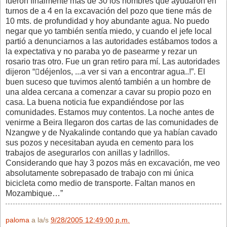
fueron finalmente más de 30 los hombres que ayudaron en
turnos de a 4 en la excavación del pozo que tiene más de
10 mts. de profundidad y hoy abundante agua. No puedo
negar que yo también sentía miedo, y cuando el jefe local
partió a denunciarnos a las autoridades estábamos todos a
la expectativa y no paraba yo de pasearme y rezar un
rosario tras otro. Fue un gran retiro para mí. Las autoridades
dijeron “déjenlos, ...a ver si van a encontrar agua..!”. El
buen suceso que tuvimos alentó también a un hombre de
una aldea cercana a comenzar a cavar su propio pozo en
casa. La buena noticia fue expandiéndose por las
comunidades. Estamos muy contentos. La noche antes de
venirme a Beira llegaron dos cartas de las comunidades de
Nzangwe y de Nyakalinde contando que ya habían cavado
sus pozos y necesitaban ayuda en cemento para los
trabajos de asegurarlos con anillas y ladrillos.
Considerando que hay 3 pozos más en excavación, me veo
absolutamente sobrepasado de trabajo con mi única
bicicleta como medio de transporte. Faltan manos en
Mozambique…”
paloma
a la/s
9/28/2005 12:49:00 p.m.