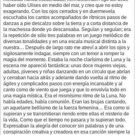
haber oído Ulises en medio del mar, y creo que no estoy
exagerando. Con los ojos cerrados y en duermevela
escuchaba los cantos acompañados de rítmicos pasos de
danzas a pie descalzo sobre la tierra y a corta distancia de
la machessa donde yo descansaba. Seguían y seguían; era
la repetición de sólo tres palabras en un juego melódico de
diversas tonalidades y en una escala musical distinta a la
nuestra… Después de largo rato me atreví a abrir los ojos y
sigilosamente indagar, siempre con un temor a romper la
magia del momento. Estaba la noche clarísima de Luna y la
escena me apareció fantástica: unas doce mujeres viejas,
adultas, jóvenes y niñas danzando en un circulo que abrían
y cerraban hacia atrás y adelante dando vuelta al ritmo de
ágiles y complicados pasos con energía incansable y al
canto como de viento que juega y que lo envolvía todo en
una magia mística. Era el mismísimo ritmo de la Luna. No
había edades, había comunión. Eran las brujas cantando,
un aquelarre bellísimo de la fuerza femenina… Era como si
supieran y se transmitieran riendo entre ellas el misterio de
la vida. Como que el tiempo no pasara y lo supieran todo.
Expresaban la alegría del conocer sin palabras y de una
conspiración creativa y creadora en esa canción siempre la