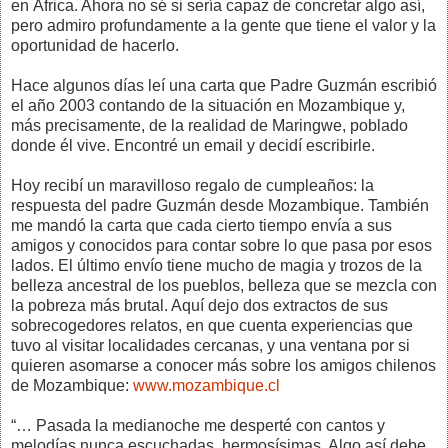
en África. Ahora no sé si sería capaz de concretar algo así,
pero admiro profundamente a la gente que tiene el valor y la
oportunidad de hacerlo.
Hace algunos días leí una carta que Padre Guzmán escribió
el año 2003 contando de la situación en Mozambique y,
más precisamente, de la realidad de Maringwe, poblado
donde él vive. Encontré un email y decidí escribirle.
Hoy recibí un maravilloso regalo de cumpleaños: la
respuesta del padre Guzmán desde Mozambique. También
me mandó la carta que cada cierto tiempo envía a sus
amigos y conocidos para contar sobre lo que pasa por esos
lados. El último envío tiene mucho de magia y trozos de la
belleza ancestral de los pueblos, belleza que se mezcla con
la pobreza más brutal. Aquí dejo dos extractos de sus
sobrecogedores relatos, en que cuenta experiencias que
tuvo al visitar localidades cercanas, y una ventana por si
quieren asomarse a conocer más sobre los amigos chilenos
de Mozambique:
www.mozambique.cl
“… Pasada la medianoche me desperté con cantos y
melodías nunca escuchadas, hermosísimas. Algo así debe