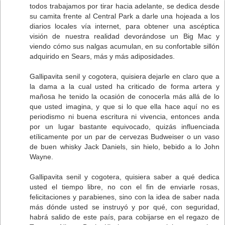
todos trabajamos por tirar hacia adelante, se dedica desde
su camita frente al Central Park a darle una hojeada a los
diarios locales vía internet, para obtener una ascéptica
visión de nuestra realidad devorándose un Big Mac y
viendo cómo sus nalgas acumulan, en su confortable sillón
adquirido en Sears, más y más adiposidades.
Gallipavita senil y cogotera, quisiera dejarle en claro que a
la dama a la cual usted ha criticado de forma artera y
mañosa he tenido la ocasión de conocerla más allá de lo
que usted imagina, y que si lo que ella hace aquí no es
periodismo ni buena escritura ni vivencia, entonces anda
por un lugar bastante equivocado, quizás influenciada
etílicamente por un par de cervezas Budweiser o un vaso
de buen whisky Jack Daniels, sin hielo, bebido a lo John
Wayne.
Gallipavita senil y cogotera, quisiera saber a qué dedica
usted el tiempo libre, no con el fin de enviarle rosas,
felicitaciones y parabienes, sino con la idea de saber nada
más dónde usted se instruyó y por qué, con seguridad,
habrá salido de este país, para cobijarse en el regazo de