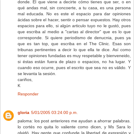
donde. El que viene a decirte cómo tienes que ser, o en
qué andas mal, sin concoerte, a tu casa, es una persona
mal educada. No es este el espacio para dar opiniones
ácidas sobre el hacer, sentir o pensar expuestos. Hay otros
espacios para ello, si algún articulo tuyo no le gustó, pues
que escriba al medio a "cartas al director" que es lo que
corresponde. Si quiere periodismo de denucnia, pues ya
que es tan top, que escriba en el The Clinic. Esas son
tribunas pertinentes a decir lo que ella te dice. Así como
tener opiniones fundadas es muy respetable y bienveneido,
si éstas están fuera de plazo o espacios, no ha lugar. Y
cuando eso ocurre, pues el escrito que sea no es válido. Y
se levanta la sesión.
cariños,
K
Responder
gloria
5/01/2005 03:24:00 p.m.
paloma: los post anteriores me ayudan a ahorrar palabras.
lo cortés no quita lo valiente como dicen, y Ms Sara lo
olvidó. Hay gente que confunde la libertad de expresión y