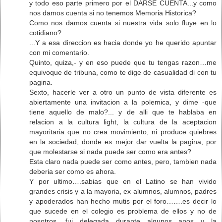
y todo eso parte primero por el DARSE CUENTA...y como
nos damos cuenta si no tenemos Memoria Historica?
Como nos damos cuenta si nuestra vida solo fluye en lo
cotidiano?
...Y a esa direccion es hacia donde yo he querido apuntar
con mi comentario.
Quinto, quiza,- y en eso puede que tu tengas razon…me
equivoque de tribuna, como te dige de casualidad di con tu
pagina.
Sexto, hacerle ver a otro un punto de vista diferente es
abiertamente una invitacion a la polemica, y dime -que
tiene aquello de malo?... y de alli que te hablaba en
relacion a la cultura light, la cultura de la aceptacion
mayoritaria que no crea movimiento, ni produce quiebres
en la sociedad, donde es mejor dar vuelta la pagina, por
que molestarse si nada puede ser como era antes?
Esta claro nada puede ser como antes, pero, tambien nada
deberia ser como es ahora.
Y por ultimo….sabias que en el Latino se han vivido
grandes crisis y a la mayoria, ex alumnos, alumnos, padres
y apoderados han hecho mutis por el foro…….es decir lo
que sucede en el colegio es problema de ellos y no de
nosotros….fui delegada durante algunos anos y la