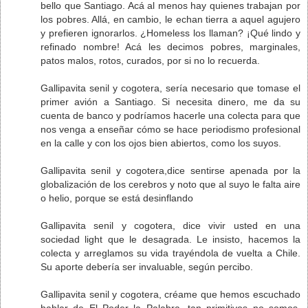
bello que Santiago. Acá al menos hay quienes trabajan por
los pobres. Allá, en cambio, le echan tierra a aquel agujero
y prefieren ignorarlos. ¿Homeless los llaman? ¡Qué lindo y
refinado nombre! Acá les decimos pobres, marginales,
patos malos, rotos, curados, por si no lo recuerda.
Gallipavita senil y cogotera, sería necesario que tomase el
primer avión a Santiago. Si necesita dinero, me da su
cuenta de banco y podríamos hacerle una colecta para que
nos venga a enseñar cómo se hace periodismo profesional
en la calle y con los ojos bien abiertos, como los suyos.
Gallipavita senil y cogotera,dice sentirse apenada por la
globalización de los cerebros y noto que al suyo le falta aire
o helio, porque se está desinflando
Gallipavita senil y cogotera, dice vivir usted en una
sociedad light que le desagrada. Le insisto, hacemos la
colecta y arreglamos su vida trayéndola de vuelta a Chile.
Su aporte debería ser invaluable, según percibo.
Gallipavita senil y cogotera, créame que hemos escuchado
hablar de El Poder la Palabra, tan primitivos no somos.