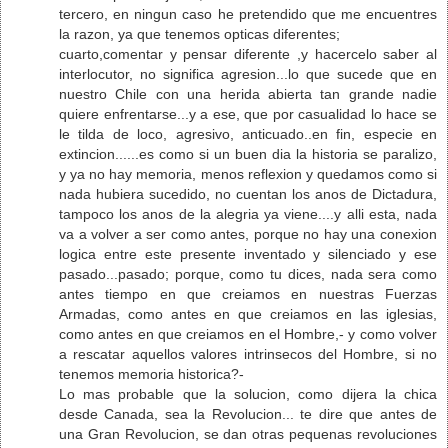
tercero, en ningun caso he pretendido que me encuentres
la razon, ya que tenemos opticas diferentes;
cuarto,comentar y pensar diferente ,y hacercelo saber al
interlocutor, no significa agresion...lo que sucede que en
nuestro Chile con una herida abierta tan grande nadie
quiere enfrentarse...y a ese, que por casualidad lo hace se
le tilda de loco, agresivo, anticuado..en fin, especie en
extincion......es como si un buen dia la historia se paralizo,
y ya no hay memoria, menos reflexion y quedamos como si
nada hubiera sucedido, no cuentan los anos de Dictadura,
tampoco los anos de la alegria ya viene....y alli esta, nada
va a volver a ser como antes, porque no hay una conexion
logica entre este presente inventado y silenciado y ese
pasado...pasado; porque, como tu dices, nada sera como
antes tiempo en que creiamos en nuestras Fuerzas
Armadas, como antes en que creiamos en las iglesias,
como antes en que creiamos en el Hombre,- y como volver
a rescatar aquellos valores intrinsecos del Hombre, si no
tenemos memoria historica?-
Lo mas probable que la solucion, como dijera la chica
desde Canada, sea la Revolucion... te dire que antes de
una Gran Revolucion, se dan otras pequenas revoluciones