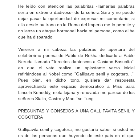
He leído con atención las palabritas -llamarlas palabras
sería en extremo dadivoso- de la señora Sara y no puedo
dejar pasar la oportunidad de expresar mi comentario, si
ella desde su trono en la Roma del Imperio me lo permite y
no lanza un ataque hormonal hacia mi persona, como el he
que ha disparado.
Vinieron a mi cabeza las palabras de apertura del
celebérrimo poema de Pablo de Rokha dedicado a Pablo
Neruda llamado "Tercetos dantescos a Casiano Basualto",
en que el vate realiza un aplastante verso inicial
refiriéndose al Nobel como "Gallipavo senil y cogotero...".
Pues bien, en dicho tono, quisiera dar respuesta
aprovechando este espacio democrático a Miss Sara
Lincoln Keneddy, nieta lejana y renovada me parece de los
señores Stalin, Castro y Mao Tse Tung.
PREGUNTAS Y CONSEJOS A UNA GALLIPAVITA SENIL Y
COGOTERA
Gallipavita senil y cogotera, me gustaría saber si usted no
es de las personas que huyendo de este país en el que