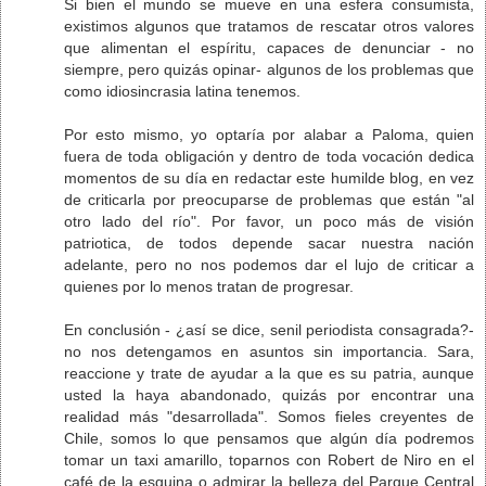
Si bien el mundo se mueve en una esfera consumista,
existimos algunos que tratamos de rescatar otros valores
que alimentan el espíritu, capaces de denunciar - no
siempre, pero quizás opinar- algunos de los problemas que
como idiosincrasia latina tenemos.
Por esto mismo, yo optaría por alabar a Paloma, quien
fuera de toda obligación y dentro de toda vocación dedica
momentos de su día en redactar este humilde blog, en vez
de criticarla por preocuparse de problemas que están "al
otro lado del río". Por favor, un poco más de visión
patriotica, de todos depende sacar nuestra nación
adelante, pero no nos podemos dar el lujo de criticar a
quienes por lo menos tratan de progresar.
En conclusión - ¿así se dice, senil periodista consagrada?-
no nos detengamos en asuntos sin importancia. Sara,
reaccione y trate de ayudar a la que es su patria, aunque
usted la haya abandonado, quizás por encontrar una
realidad más "desarrollada". Somos fieles creyentes de
Chile, somos lo que pensamos que algún día podremos
tomar un taxi amarillo, toparnos con Robert de Niro en el
café de la esquina o admirar la belleza del Parque Central