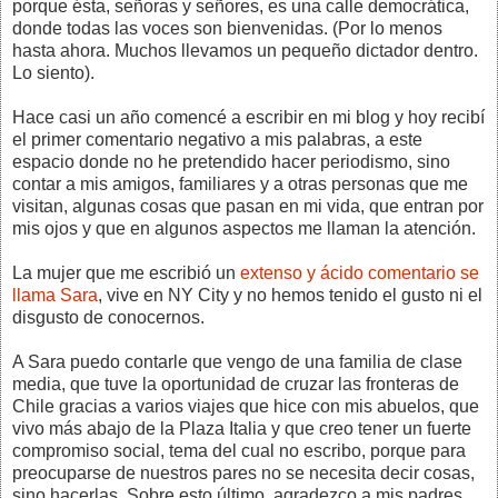
porque ésta, señoras y señores, es una calle democrática,
donde todas las voces son bienvenidas. (Por lo menos
hasta ahora. Muchos llevamos un pequeño dictador dentro.
Lo siento).
Hace casi un año comencé a escribir en mi blog y hoy recibí
el primer comentario negativo a mis palabras, a este
espacio donde no he pretendido hacer periodismo, sino
contar a mis amigos, familiares y a otras personas que me
visitan, algunas cosas que pasan en mi vida, que entran por
mis ojos y que en algunos aspectos me llaman la atención.
La mujer que me escribió un
extenso y ácido comentario se
llama Sara
, vive en NY City y no hemos tenido el gusto ni el
disgusto de conocernos.
A Sara puedo contarle que vengo de una familia de clase
media, que tuve la oportunidad de cruzar las fronteras de
Chile gracias a varios viajes que hice con mis abuelos, que
vivo más abajo de la Plaza Italia y que creo tener un fuerte
compromiso social, tema del cual no escribo, porque para
preocuparse de nuestros pares no se necesita decir cosas,
sino hacerlas. Sobre esto último, agradezco a mis padres