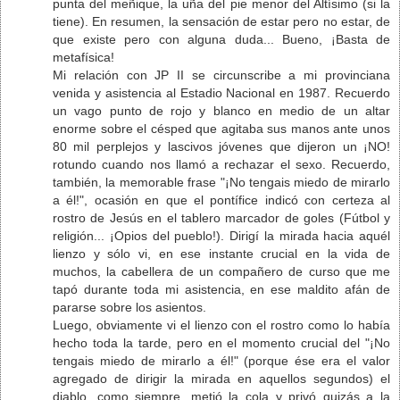
punta del meñique, la uña del pie menor del Altísimo (si la
tiene). En resumen, la sensación de estar pero no estar, de
que existe pero con alguna duda... Bueno, ¡Basta de
metafísica!
Mi relación con JP II se circunscribe a mi provinciana
venida y asistencia al Estadio Nacional en 1987. Recuerdo
un vago punto de rojo y blanco en medio de un altar
enorme sobre el césped que agitaba sus manos ante unos
80 mil perplejos y lascivos jóvenes que dijeron un ¡NO!
rotundo cuando nos llamó a rechazar el sexo. Recuerdo,
también, la memorable frase "¡No tengais miedo de mirarlo
a él!", ocasión en que el pontífice indicó con certeza al
rostro de Jesús en el tablero marcador de goles (Fútbol y
religión... ¡Opios del pueblo!). Dirigí la mirada hacia aquél
lienzo y sólo vi, en ese instante crucial en la vida de
muchos, la cabellera de un compañero de curso que me
tapó durante toda mi asistencia, en ese maldito afán de
pararse sobre los asientos.
Luego, obviamente vi el lienzo con el rostro como lo había
hecho toda la tarde, pero en el momento crucial del "¡No
tengais miedo de mirarlo a él!" (porque ése era el valor
agregado de dirigir la mirada en aquellos segundos) el
diablo, como siempre, metió la cola y privó quizás a la