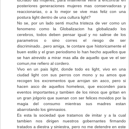
posteriores generaciones mujeres mas conservadoras y
reaccionarias, o a lo mejor se vive mas feliz con una
postura light dentro de una cultura light?
No se, por un lado senti mucha tristeza de ver como un
fenomeno como la Globalizacion ha globalizado los
cerebros, todos deben pensar igual y no salirse de los
parametros o sino corres el riesgo de ser
discriminado...pero amiga, te contare que historicamente el
buen estilo y el gran periodismo lo han hecho aquellos que
se han atrevido a mirar mas alla de aquello que ve el ser
comun,me refiero al cordero.
Vivo en un pais light, donde todo es light, vivo en una
ciudad light con sus perros con mono y su amos que
recogen los excrementos que arrojan sin asco, pero si
hacen asco de aquellos homeless, que esconden para
eventos importantes,y tambien de los ninos que gritan en
un gran jolgorio que suenan con ser felices movidos por la
magia del consumo mientras sus madres estan
abarrotando los gimnasios.
Es esta la sociedad que tratamos de imitar y a la cual
tambien nos dirigen nuestros gobernantes firmando
tratados a diestra y siniestra, pero no me detendre en este