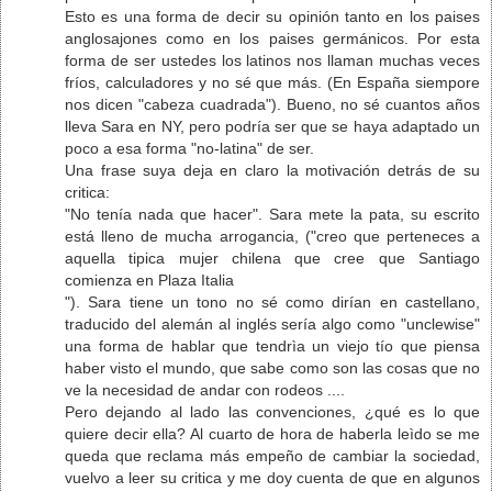
Esto es una forma de decir su opinión tanto en los paises
anglosajones como en los paises germánicos. Por esta
forma de ser ustedes los latinos nos llaman muchas veces
fríos, calculadores y no sé que más. (En España siempore
nos dicen "cabeza cuadrada"). Bueno, no sé cuantos años
lleva Sara en NY, pero podría ser que se haya adaptado un
poco a esa forma "no-latina" de ser.
Una frase suya deja en claro la motivación detrás de su
critica:
"No tenía nada que hacer". Sara mete la pata, su escrito
está lleno de mucha arrogancia, ("creo que perteneces a
aquella tipica mujer chilena que cree que Santiago
comienza en Plaza Italia
"). Sara tiene un tono no sé como dirían en castellano,
traducido del alemán al inglés sería algo como "unclewise"
una forma de hablar que tendrìa un viejo tío que piensa
haber visto el mundo, que sabe como son las cosas que no
ve la necesidad de andar con rodeos ....
Pero dejando al lado las convenciones, ¿qué es lo que
quiere decir ella? Al cuarto de hora de haberla leìdo se me
queda que reclama más empeño de cambiar la sociedad,
vuelvo a leer su critica y me doy cuenta de que en algunos