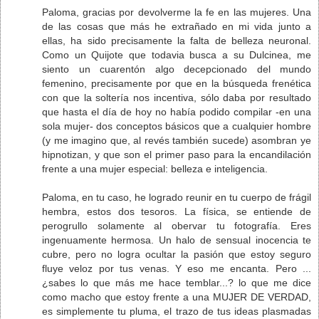
Paloma, gracias por devolverme la fe en las mujeres. Una
de las cosas que más he extrañado en mi vida junto a
ellas, ha sido precisamente la falta de belleza neuronal.
Como un Quijote que todavia busca a su Dulcinea, me
siento un cuarentón algo decepcionado del mundo
femenino, precisamente por que en la búsqueda frenética
con que la soltería nos incentiva, sólo daba por resultado
que hasta el día de hoy no había podido compilar -en una
sola mujer- dos conceptos básicos que a cualquier hombre
(y me imagino que, al revés también sucede) asombran ye
hipnotizan, y que son el primer paso para la encandilación
frente a una mujer especial: belleza e inteligencia.
Paloma, en tu caso, he logrado reunir en tu cuerpo de frágil
hembra, estos dos tesoros. La física, se entiende de
perogrullo solamente al obervar tu fotografía. Eres
ingenuamente hermosa. Un halo de sensual inocencia te
cubre, pero no logra ocultar la pasión que estoy seguro
fluye veloz por tus venas. Y eso me encanta. Pero ...
¿sabes lo que más me hace temblar...? lo que me dice
como macho que estoy frente a una MUJER DE VERDAD,
es simplemente tu pluma, el trazo de tus ideas plasmadas