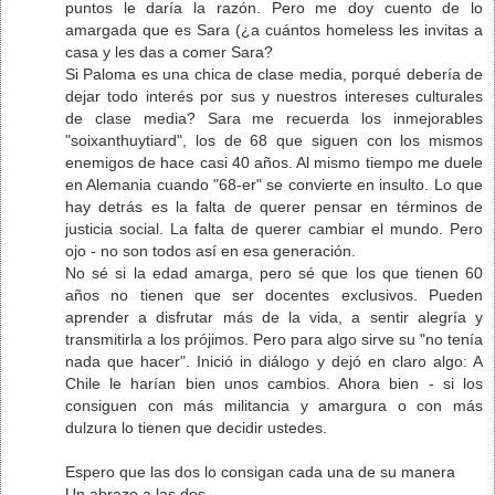
puntos le daría la razón. Pero me doy cuento de lo
amargada que es Sara (¿a cuántos homeless les invitas a
casa y les das a comer Sara?
Si Paloma es una chica de clase media, porqué debería de
dejar todo interés por sus y nuestros intereses culturales
de clase media? Sara me recuerda los inmejorables
"soixanthuytiard", los de 68 que siguen con los mismos
enemigos de hace casi 40 años. Al mismo tiempo me duele
en Alemania cuando "68-er" se convierte en insulto. Lo que
hay detrás es la falta de querer pensar en términos de
justicia social. La falta de querer cambiar el mundo. Pero
ojo - no son todos así en esa generación.
No sé si la edad amarga, pero sé que los que tienen 60
años no tienen que ser docentes exclusivos. Pueden
aprender a disfrutar más de la vida, a sentir alegría y
transmitirla a los prójimos. Pero para algo sirve su "no tenía
nada que hacer". Inició in diálogo y dejó en claro algo: A
Chile le harían bien unos cambios. Ahora bien - si los
consiguen con más militancia y amargura o con más
dulzura lo tienen que decidir ustedes.
Espero que las dos lo consigan cada una de su manera
Un abrazo a las dos