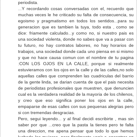
periodista.
...Y recordando cosas conversadas con el, recuerdo que
muchas veces le he criticado su falta de consecuencia, su
egoismo y pragmatismo en todos los sentidos...para su
generacion que es tambien la tuya, todo esta , como se
dice: friamente calculado...y como no, si nuestro pais es
una sociedad violenta, donde no sabes que va a pasar con
tu futuro, no hay contratos labores, no hay horarios de
trabajos, una sociedad donde cada uno piensa en si mismo
y que no hace causa comun con el nombre de tu pagina
:CON LOS OJOS EN LA CALLE, porque si realmente
estuvieramos con los ojos en la calle y de las calles,no solo
aquellas calles que comprenden las cuadriculas del barrio
de la gente linda, se darian cuenta de que el pais necesita
de periodistas profesionales que muestren, que denuncien
cual es la verdadera realidad de la mayoria de los chilenos,
y creo que eso significa poner los ojos en la calle,
empaparse de esas calles con sus pequenas alegrias pero
si con tremendas desgracias.
Pero, segui leyendo... y al final decidi escribirte , mas sin
saber por que ...creo que la pasta la tienes pero te falta
una direccion, me apena pensar que todo lo que hemos
luchado las mujeres, para finalmente venir a encontrar en