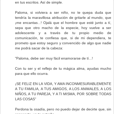
en tus escritos. Así de simple.
Paloma, si volviera a ser niño, no te quepa duda que
tendría la maravillosa atribución de gritarle al mundo, que
¡me encantas...! Ojalá que el hombre que esté junto a tí,
sepa que otro macho de la especie, hoy vuelve a ser
adolescente y a través de tu propio medio de
comunicación, te confiesa que, si de mi dependiera, te
prometo que estoy seguro y convencido de algo que nadie
me podrá sacar de la cabeza:
"Paloma, debe ser muy fácil enamorarse de tí...!
Con tu ser y el reflejo de tu mágica alma, ayudas mucho
para que ello ocurra.
¡SE FELIZ EN LA VIDA, Y AMA INCONMESURABLEMENTE
A TU FAMILIA, A TUS AMIGOS, A LOS ANIMALES, A LOS
NIÑOS, A TU PAREJA, Y A TI MISMA, POR SOBRE TODAS
LAS COSAS"
Perdona la osadía, pero no puedo dejar de decirte que, sin