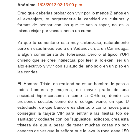
Anónimo
1/08/2012 02:13:00 p.m.
Creo que deberias probar con vivir por lo menos 2 años en
el extranjero, te sorprenderia la cantidad de culturas y
formas de pensar con las que te vas a topar, no es lo
mismo viajar por vacaciones o un curso.
Ya que tu comentario esta muy chilenizaso, naturalmente
pero en esas lineas veo a un Vodanovich, a un Camiroaga,
a algun comentarista de Tolerancia Cero o al tipico YUPI
chileno que se cree intelectual por leer a Toleken, ser un
alto ejecutivo y vivir con su auto del año solo en un piso en
las condes.
EL Hombre Triste, en realidad no es un hombre, le pasa a
todos hombres y mujeres, en mayor grado de una
sociedad hiper-consumista como la CHilena, donde las
presiones sociales como de q colegio viene, en que U
estudiaste, de que banco eres cliente, o como haces para
conseguir la tarjeta VIP para entrar a las fiestas top de
santiago y codearte con los "supuestos" exitosos. crea esta
tristeza de que a pesar de tener muchas cosas no son
capaces de ver que la señora que le lava la ropa gana 150