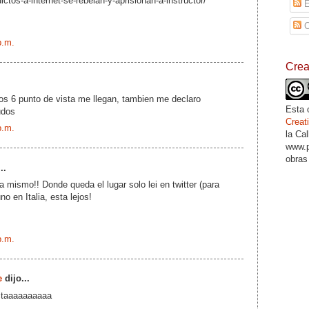
tos-a-internet-se-rebelan-y-aprisionan-a-instructor/
E
C
p.m.
Cre
os 6 punto de vista me llegan, tambien me declaro
Esta 
udos
Crea
p.m.
la Ca
www.p
obras
..
a mismo!! Donde queda el lugar solo lei en twitter (para
no en Italia, esta lejos!
p.m.
e
dijo...
ctaaaaaaaaaa