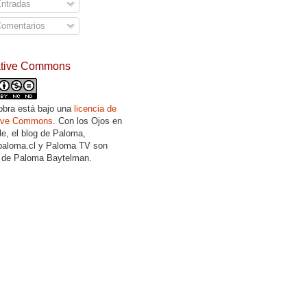
ntradas
omentarios
ative Commons
obra está bajo una
licencia de
tive Commons
. Con los Ojos en
lle, el blog de Paloma,
aloma.cl y Paloma TV son
 de Paloma Baytelman.