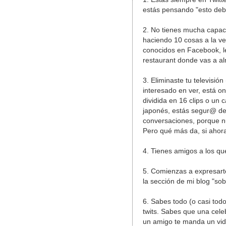
estás pensando "esto debe
2. No tienes mucha capac
haciendo 10 cosas a la v
conocidos en Facebook, le
restaurant donde vas a al
3. Eliminaste tu televisió
interesado en ver, está o
dividida en 16 clips o un 
japonés, estás segur@ de 
conversaciones, porque nu
Pero qué más da, si ahora
4. Tienes amigos a los q
5. Comienzas a expresarte
la sección de mi blog "so
6. Sabes todo (o casi tod
twits. Sabes que una cel
un amigo te manda un vide