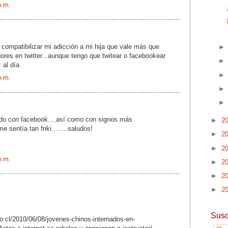
p.m.
compatibilizar mi adicción a mi hija que vale más que
res en twitter...aunque tengo que twitear o facebookear
 al día
p.m.
ñado con facebook....así como con signos más
►
2
e sentía tan friki........saludos!
►
2
►
2
p.m.
►
2
►
2
►
2
Susc
io.cl/2010/06/08/jovenes-chinos-internados-en-