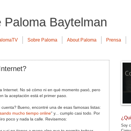
e Paloma Baytelman
alomaTV
Sobre Paloma
About Paloma
Prensa
Internet?
 a Internet. No sé cómo ni en qué momento pasó, pero
en la aceptación está el primer paso.
cuenta? Bueno, encontré una de esas famosas listas:
asando mucho tiempo online
" y... cumplo casi todo. Por
¿Qui
iro poco y nada la calle. Revisemos:
Soy c
Comun
r y si no tienes a mano algo que te permita twitear