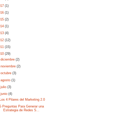
017
(1)
016
(1)
015
(2)
014
(1)
013
(4)
012
(12)
011
(15)
010
(29)
►
diciembre
(2)
►
noviembre
(2)
►
octubre
(3)
►
agosto
(1)
►
julio
(3)
▼
junio
(4)
Los 4 Pilares del Marketing 2.0
5 Preguntas Para Generar una
Estrategia de Redes S...