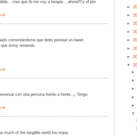
ida... creo que tb me voy a terapia ...ahora!!!!y el pto
►
2
p.m.
►
2
►
2
►
2
ñado comentándome que debo postear un tweet
►
2
 que estoy teniendo.
►
2
►
2
▼
2
p.m.
nversar con una persona frente a frente. ¿ Tengo
p.m.
oo much of the tangible world too enjoy.