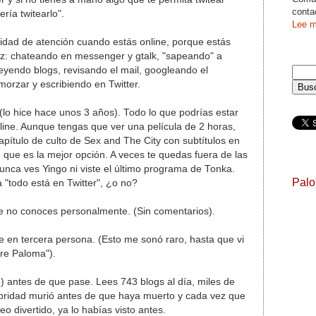
conta
ría twitearlo".
Lee m
idad de atención cuando estás online, porque estás
ez: chateando en messenger y gtalk, "sapeando" a
yendo blogs, revisando el mail, googleando el
morzar y escribiendo en Twitter.
n (lo hice hace unos 3 años). Todo lo que podrías estar
nline. Aunque tengas que ver una película de 2 horas,
capítulo de culto de Sex and The City con subtítulos en
que es la mejor opción. A veces te quedas fuera de las
nca ves Yingo ni viste el último programa de Tonka.
Pal
 "todo está en Twitter", ¿o no?
ue no conoces personalmente. (Sin comentarios).
 en tercera persona. (Esto me sonó raro, hasta que vi
bre Paloma").
o) antes de que pase. Lees 743 blogs al día, miles de
ebridad murió antes de que haya muerto y cada vez que
o divertido, ya lo habías visto antes.