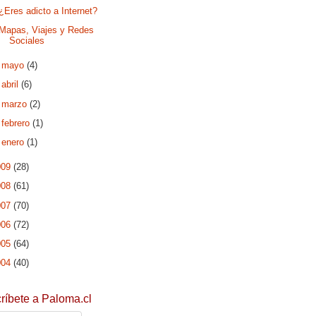
¿Eres adicto a Internet?
Mapas, Viajes y Redes
Sociales
►
mayo
(4)
►
abril
(6)
►
marzo
(2)
►
febrero
(1)
►
enero
(1)
009
(28)
008
(61)
007
(70)
006
(72)
005
(64)
004
(40)
ríbete a Paloma.cl