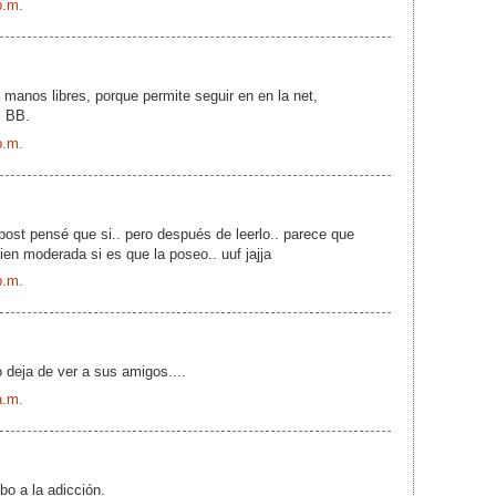
p.m.
 manos libres, porque permite seguir en en la net,
l BB.
p.m.
 post pensé que si.. pero después de leerlo.. parece que
ien moderada si es que la poseo.. uuf jajja
p.m.
o deja de ver a sus amigos....
a.m.
o a la adicción.