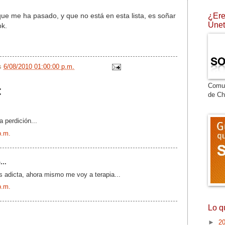
¿Ere
ue me ha pasado, y que no está en esta lista, es soñar
Únet
ok.
/s
6/08/2010 01:00:00 p.m.
Comu
:
de Ch
 perdición...
p.m.
...
 adicta, ahora mismo me voy a terapia...
p.m.
Lo q
►
2