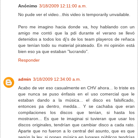
Anónimo
3/18/2009 12:11:00 a.m.
No pude ver el video...this video is temporarily unvailable.
Pero me imagino hacia donde va, hoy hablando con un
amigo me contó que la pdi durante el verano se llevó
detenidos a todos los dj's de los team playeros de reñaca
que tenían todo su material pirateado. En mi opinión está
bien eso ya que estaban "lucrando".
Responder
admin
3/18/2009 12:34:00 a.m.
Acabo de ver eso casualmente en CHV ahora... lo triste es
que nunca se puso énfasis en el uso comercial que le
estaban dando a la música... el disco es falsificado,
entonces pa dentro, medda... Y se cachaba que eran
compilaciones los discos que tenían, si hasta los
mostraron... Es que te imaginai si tuvieran que usar los
discos originales, tendrían que cambiar disco a cada rato.
Aparte que no fueron a lo central del asunto, que es que
según la ley, si pones música en lugares públicos tendrías