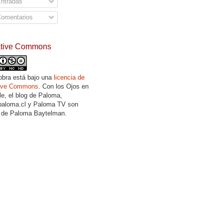
ntradas
omentarios
ative Commons
obra está bajo una
licencia de
tive Commons
. Con los Ojos en
lle, el blog de Paloma,
aloma.cl y Paloma TV son
 de Paloma Baytelman.