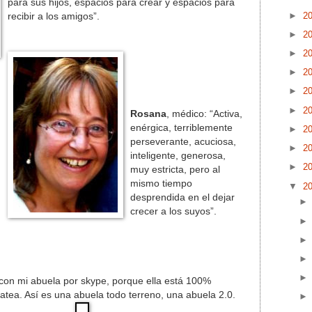
para sus hijos, espacios para crear y espacios para
►
2
recibir a los amigos”.
►
2
►
2
►
2
►
2
►
2
Rosana
, médico: “Activa,
enérgica, terriblemente
►
2
perseverante, acuciosa,
►
2
inteligente, generosa,
►
2
muy estricta, pero al
mismo tiempo
▼
2
desprendida en el dejar
crecer a los suyos”.
on mi abuela por skype, porque ella está 100%
hatea. Así es una abuela todo terreno, una abuela 2.0.