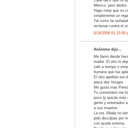
Cabe decir que mi a
México, pero dentro 
Hago notar que su co
simplemente un rega
Tal como he señalado
reclamar contra el s
6/24/2008 01:23:00 
Anónimo dijo...
Me llamo desde hace 
madre. El otro lo de
salir a tiempo o sim
humano que fue aplas
El otro apellido era
place des Vosges.
Me gusta más Pérez a
Tu comentario me hiz
poco (y quizás más q
gente y enterrados a
a sus muertos.
La sra. Albala no ti
pido disculpas por m
con ayuda externa.