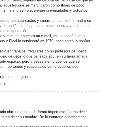
 y fructíferos, algunos incluso se olvidaron de los que no
uí, aquellos que se marchitaron como flores de poco
o hemisferio se florece entre universidades y actos de
porque tenía contactos y dinero; en cambio mi madre se
y defendió sus ideas en las poblaciones a veces con la
te desesperación.
y a veces me contesta un e-mail, es un académico de
cana y Fidel lo condecoró en 1979, poco antes lo habían
ió en trabajos irregulares como profesora de liceos
 dejó de decir lo que pensaba aquí en su tierra amada.
tado espacio, pero a veces siento que los que se
an importantes y respetables como aquellos que
 y respetar, gracias.
p.m.
rio abre un debate de forma impetuosa (por no decir
a usted dejar su nombre. De lo contrario el comentario