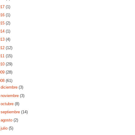
017
(1)
016
(1)
015
(2)
014
(1)
013
(4)
012
(12)
011
(15)
010
(29)
009
(28)
008
(61)
►
diciembre
(3)
►
noviembre
(3)
►
octubre
(8)
►
septiembre
(14)
►
agosto
(2)
►
julio
(5)