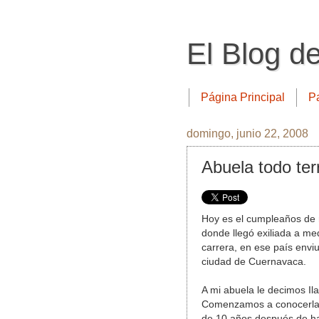
El Blog d
Página Principal
P
domingo, junio 22, 2008
Abuela todo ter
Hoy es el cumpleaños de m
donde llegó exiliada a me
carrera, en ese país envi
ciudad de Cuernavaca.
A mi abuela le decimos Ila
Comenzamos a conocerla m
de 10 años después de ha