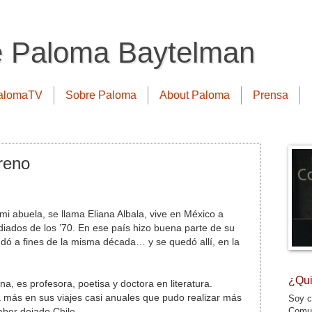
e Paloma Baytelman
alomaTV
Sobre Paloma
About Paloma
Prensa
reno
i abuela, se llama Eliana Albala, vive en México a
diados de los ’70. En ese país hizo buena parte de su
udó a fines de la misma década… y se quedó allí, en la
¿Qui
na, es profesora, poetisa y doctora en literatura.
ás en sus viajes casi anuales que pudo realizar más
Soy c
Comun
ber dejado Chile.