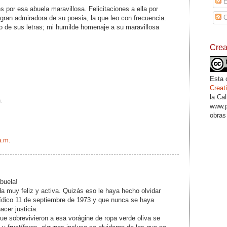
E
s por esa abuela maravillosa. Felicitaciones a ella por
C
ran admiradora de su poesia, la que leo con frecuencia.
o de sus letras; mi humilde homenaje a su maravillosa
Cre
Esta 
Crea
la Ca
.
www.p
obras
a.m.
buela!
da muy feliz y activa. Quizás eso le haya hecho olvidar
tídico 11 de septiembre de 1973 y que nunca se haya
acer justicia.
ue sobrevivieron a esa vorágine de ropa verde oliva se