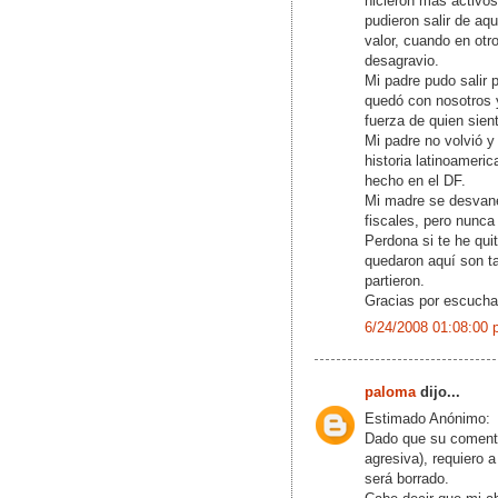
hicieron más activos
pudieron salir de aq
valor, cuando en otr
desagravio.
Mi padre pudo salir 
quedó con nosotros 
fuerza de quien sien
Mi padre no volvió 
historia latinoameri
hecho en el DF.
Mi madre se desvanec
fiscales, pero nunca
Perdona si te he qui
quedaron aquí son t
partieron.
Gracias por escuchar
6/24/2008 01:08:00 
paloma
dijo...
Estimado Anónimo:
Dado que su comenta
agresiva), requiero 
será borrado.