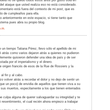
buela no se quedó todos estos años por gusto sola en
del ataque que usted realiza eso no está considerado.
mentario está fuera del contexto de mi post, que es
lo de cumpleaños para ella.
 anteriormente en este espacio, si tiene tanto que
istema pues abra su propio blog.
p.m.
un tiempo Tatiana Pérez, llevo sólo el apellido de mi
jé atrás como varios dejaron atrás a quienes no pudieron
plemente quisieron defender una idea de país y de ser
tada por el imperialismo y el dinero.
 de origen francés de esos de la Rue de Rossiers y la
l fin y al cabo.
o volver atrás a recordar el dolor y no dejo de sentir un
ue un poco) de envidia de aquellos que tienen viva a su
 sus muertos, especilamente a los que tienen enterrados
ene culpa alguna de querer salvaguardar su integridad y te
i resentimiento, el cual recién ahora empiezo a trabajar