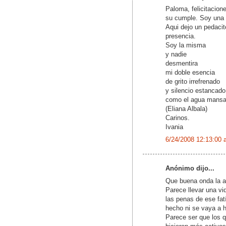
Paloma, felicitacione
su cumple. Soy una g
Aqui dejo un pedacit
presencia.
Soy la misma
y nadie
desmentira
mi doble esencia
de grito irrefrenado
y silencio estancado
como el agua mansa
(Eliana Albala)
Carinos.
Ivania
6/24/2008 12:13:00 
Anónimo dijo...
Que buena onda la a
Parece llevar una vi
las penas de ese fa
hecho ni se vaya a h
Parece ser que los q