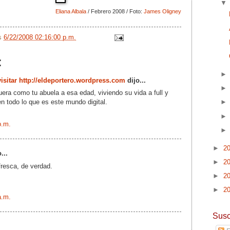
Eliana Albala
/ Febrero 2008 / Foto:
James Oligney
/s
6/22/2008 02:16:00 p.m.
:
 visitar http://eldeportero.wordpress.com
dijo...
era como tu abuela a esa edad, viviendo su vida a full y
n todo lo que es este mundo digital.
p.m.
►
2
...
►
2
fresca, de verdad.
►
2
►
2
a.m.
Susc