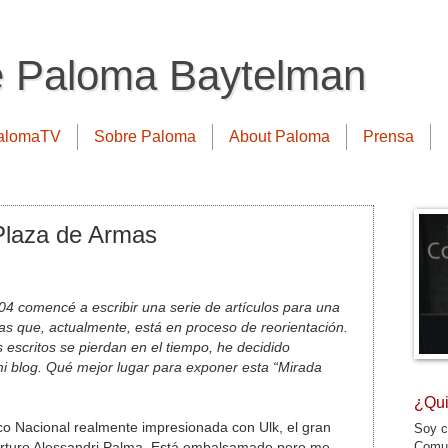
e Paloma Baytelman
alomaTV
Sobre Paloma
About Paloma
Prensa
 Plaza de Armas
4 comencé a escribir una serie de artículos para una
s que, actualmente, está en proceso de reorientación.
escritos se pierdan en el tiempo, he decidido
mi blog. Qué mejor lugar para exponer esta “Mirada
¿Qui
co Nacional realmente impresionada con Ulk, el gran
Soy c
Comun
Arturo Alessandri Palma. Está embalsamado pero me