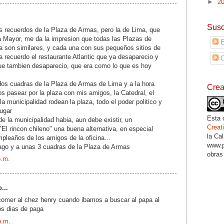
►
2
Susc
s recuerdos de la Plaza de Armas, pero la de Lima, que
a Mayor, me da la impresion que todas las Plazas de
E
 son similares, y cada una con sus pequeños sitios de
ma recuerdo el restaurante Atlantic que ya desaparecio y
C
que tambien desaparecio, que era como lo que es hoy
dos cuadras de la Plaza de Armas de Lima y a la hora
Cre
s pasear por la plaza con mis amigos, la Catedral, el
la municipalidad rodean la plaza, todo el poder politico y
lugar
Esta 
de la municipalidad habia, aun debe existir, un
Crea
"El rincon chileno" una buena alternativa, en especial
la Ca
mpleaños de los amigos de la oficina...
www.p
iago y a unas 3 cuadras de la Plaza de Armas
obras
p.m.
...
comer al chez henry cuando ibamos a buscar al papa al
los dias de paga
p.m.