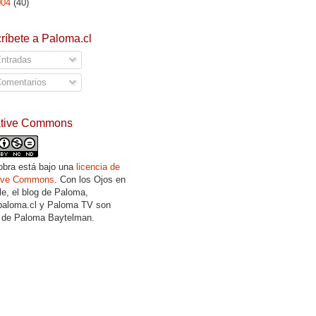
004
(40)
ríbete a Paloma.cl
ntradas
omentarios
ative Commons
obra está bajo una
licencia de
tive Commons
. Con los Ojos en
lle, el blog de Paloma,
aloma.cl y Paloma TV son
 de Paloma Baytelman.