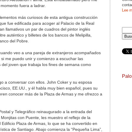
conta
 momento fuera a ladrar.
Lee m
elementos más curiosos de esta antigua construcción
que fue edificada para acoger al Palacio de la Real
an llamativos un par de cuadros del pintor inglés
e auténtico y billetes de los bancos de Melipilla,
anco del Pobre.
o cuando veo a una pareja de extranjeros acompañados
 si me puedo unir y comienzo a escuchar las
s del joven que trabaja los fines de semana como
Pal
o a conversar con ellos. John Coker y su esposa
ncisco, EE.UU., y él habla muy bien español, pues su
ren conocer más de la Plaza de Armas y me ofrezco a
Postal y Telegráfico reinaugurado a la entrada del
Monjitas con Puente, les muestro el reflejo de la
 Edificio Plaza de Armas, lo que se ha convertido en
ística de Santiago. Abajo comienza la “Pequeña Lima”,