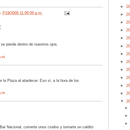
►
2
/s
7/19/2005 11:00:00 p.m.
►
2
►
2
:
►
2
►
2
se pierde dentro de nuestros ojos.
►
2
►
2
a.m.
►
2
►
2
►
2
 la Plaza al atardecer. Eso sí, a la hora de los
►
2
a.m.
►
2
▼
2
 Bar Nacional, comerte unos crudos y tomarte un caldito