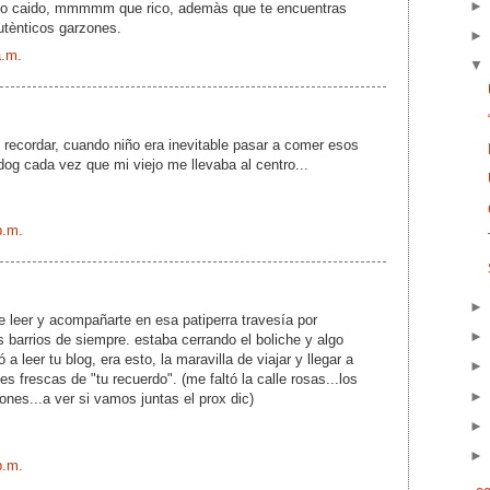
evo caido, mmmmm que rico, ademàs que te encuentras
utènticos garzones.
a.m.
 recordar, cuando niño era inevitable pasar a comer esos
 cada vez que mi viejo me llevaba al centro...
p.m.
e leer y acompañarte en esa patiperra travesía por
s barrios de siempre. estaba cerrando el boliche y algo
a leer tu blog, era esto, la maravilla de viajar y llegar a
s frescas de "tu recuerdo". (me faltó la calle rosas...los
ones...a ver si vamos juntas el prox dic)
p.m.