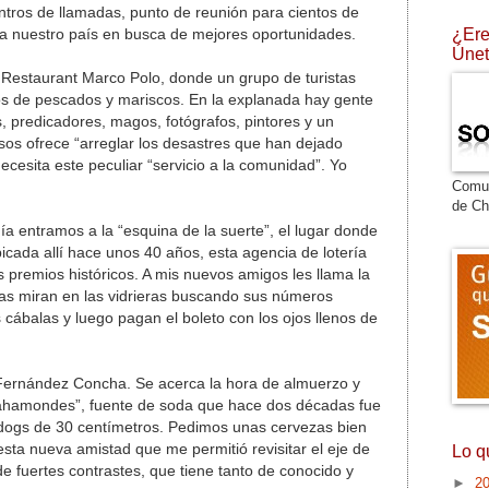
ntros de llamadas, punto de reunión para cientos de
¿Ere
a nuestro país en busca de mejores oportunidades.
Únet
Restaurant Marco Polo, donde un grupo de turistas
os de pescados y mariscos. En la explanada hay gente
, predicadores, magos, fotógrafos, pintores y un
sos ofrece “arreglar los desastres que han dejado
ecesita este peculiar “servicio a la comunidad”. Yo
Comu
de Ch
entramos a la “esquina de la suerte”, el lugar donde
icada allí hace unos 40 años, esta agencia de lotería
s premios históricos. A mis nuevos amigos les llama la
as miran en las vidrieras buscando sus números
s cábalas y luego pagan el boleto con los ojos llenos de
Fernández Concha. Se acerca la hora de almuerzo y
Bahamondes”, fuente de soda que hace dos décadas fue
 dogs de 30 centímetros. Pedimos unas cervezas bien
sta nueva amistad que me permitió revisitar el eje de
Lo q
de fuertes contrastes, que tiene tanto de conocido y
►
2