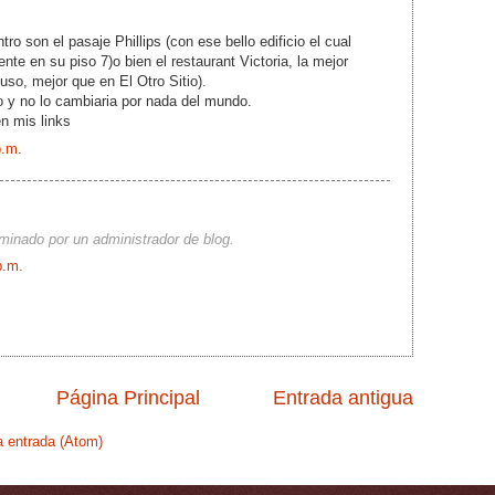
tro son el pasaje Phillips (con ese bello edificio el cual
nte en su piso 7)o bien el restaurant Victoria, la mejor
uso, mejor que en El Otro Sitio).
o y no lo cambiaria por nada del mundo.
n mis links
p.m.
iminado por un administrador de blog.
p.m.
Página Principal
Entrada antigua
a entrada (Atom)