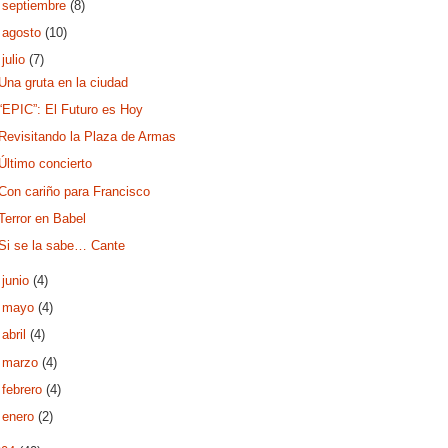
►
septiembre
(8)
►
agosto
(10)
▼
julio
(7)
Una gruta en la ciudad
“EPIC”: El Futuro es Hoy
Revisitando la Plaza de Armas
Último concierto
Con cariño para Francisco
Terror en Babel
Si se la sabe… Cante
►
junio
(4)
►
mayo
(4)
►
abril
(4)
►
marzo
(4)
►
febrero
(4)
►
enero
(2)