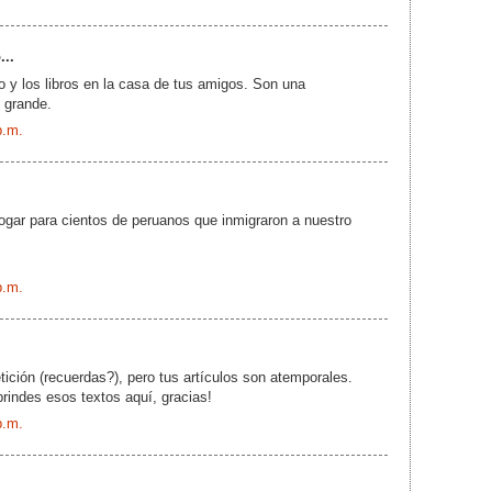
...
 y los libros en la casa de tus amigos. Son una
 grande.
p.m.
ogar para cientos de peruanos que inmigraron a nuestro
p.m.
tición (recuerdas?), pero tus artículos son atemporales.
rindes esos textos aquí, gracias!
p.m.