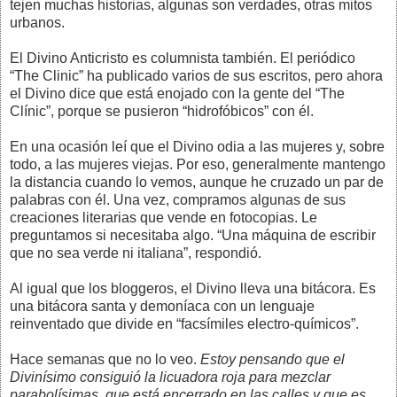
tejen muchas historias, algunas son verdades, otras mitos
urbanos.
El Divino Anticristo es columnista también. El periódico
“The Clinic” ha publicado varios de sus escritos, pero ahora
el Divino dice que está enojado con la gente del “The
Clínic”, porque se pusieron “hidrofóbicos” con él.
En una ocasión leí que el Divino odia a las mujeres y, sobre
todo, a las mujeres viejas. Por eso, generalmente mantengo
la distancia cuando lo vemos, aunque he cruzado un par de
palabras con él. Una vez, compramos algunas de sus
creaciones literarias que vende en fotocopias. Le
preguntamos si necesitaba algo. “Una máquina de escribir
que no sea verde ni italiana”, respondió.
Al igual que los bloggeros, el Divino lleva una bitácora. Es
una bitácora santa y demoníaca con un lenguaje
reinventado que divide en “facsímiles electro-químicos”.
Hace semanas que no lo veo.
Estoy pensando que el
Divinísimo consiguió la licuadora roja para mezclar
parabolísimas, que está encerrado en las calles y que es