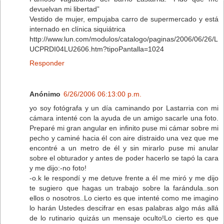
devuelvan mi libertad”
Vestido de mujer, empujaba carro de supermercado y está
internado en clínica siquiátrica
http://www.lun.com/modulos/catalogo/paginas/2006/06/26/L
UCPRDI04LU2606.htm?tipoPantalla=1024
Responder
Anónimo
6/26/2006 06:13:00 p.m.
yo soy fotógrafa y un día caminando por Lastarria con mi
cámara intenté con la ayuda de un amigo sacarle una foto.
Preparé mi gran angular en infinito puse mi cámar sobre mi
pecho y caminé hacia él con aire distraido una vez que me
encontré a un metro de él y sin mirarlo puse mi anular
sobre el obturador y antes de poder hacerlo se tapó la cara
y me dijo:-no foto!
-o.k le respondí y me detuve frente a él me miró y me dijo
te sugiero que hagas un trabajo sobre la farándula..son
ellos o nosotros..Lo cierto es que intenté como me imagino
lo harán Ustedes descifrar en esas palabras algo más allá
de lo rutinario quizás un mensaje oculto!Lo cierto es que