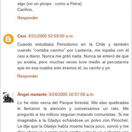
algo (no un piropo , como a Petra).
Cariños,
Responder
Ceci
3/21/2005 02:59:00 a.m.
Cuando estudiaba Periodismo en la Chile y también
cuando “cortaba camino” por Lastarria, me topaba con él
casi a diario. Nunca me gritó nada. Nunca se enteró de que
yo existía, pero muchas veces tuve medio al percatarme
que en esa cuadra solo éramos él, su carrito y yo.
Responder
Ángel mutante
3/24/2005 10:57:00 a.m.
Lo he visto cerca del Parque forestal. Mis alas quebradas
le llemaron la atención y conversamos un rato. Me
preguntó si los milicos seguían matando comunistas. Si me
imaginaba a la Gladys echándose un polvo con Pinochet.
Le dije que la Gladys había muerto hacía poco, sonrió y me
dijo: ahora va a venir en la noche y me lo va a chupar una