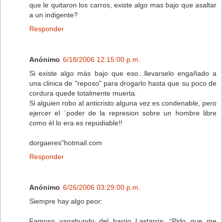
que le quitaron los carros, existe algo mas bajo que asaltar
a un indigente?
Responder
Anónimo
6/18/2006 12:15:00 p.m.
Si existe algo màs bajo que eso...llevarselo engañado a
una clinica de "reposo" para drogarlo hasta que su poco de
cordura quede totalmente muerta.
Si alguien robo al anticristo alguna vez es condenable, pero
ejercer el `poder de la represion sobre un hombre libre
como èl lo era es repudiable!!
dorgaeres"hotmail.com
Responder
Anónimo
6/26/2006 03:29:00 p.m.
Siempre hay algo peor:
Famoso vagabundo del barrio Lastarria: “Pido que me