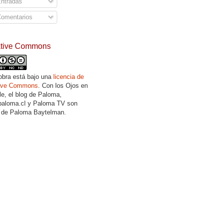
ntradas
omentarios
ative Commons
obra está bajo una
licencia de
tive Commons
. Con los Ojos en
lle, el blog de Paloma,
aloma.cl y Paloma TV son
 de Paloma Baytelman.