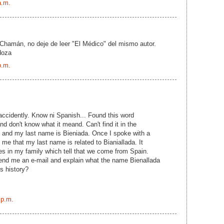
a.m.
Chamán, no deje de leer "El Médico" del mismo autor.
doza
p.m.
 accidently. Know ni Spanish... Found this word
don't know what it meand. Can't find it in the
sh and my last name is Bieniada. Once I spoke with a
 me that my last name is related to Bianiallada. It
ies in my family which tell that we come from Spain.
nd me an e-mail and explain what the name Bienallada
s history?
 p.m.