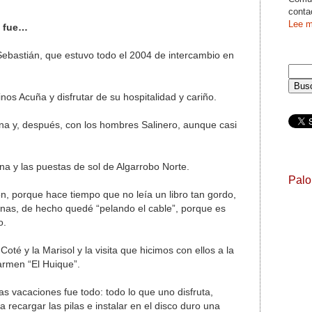
conta
Lee m
o fue…
ebastián, que estuvo todo el 2004 de intercambio en
nos Acuña y disfrutar de su hospitalidad y cariño.
ina y, después, con los hombres Salinero, aunque casi
a y las puestas de sol de Algarrobo Norte.
Pal
 porque hace tiempo que no leía un libro tan gordo,
anas, de hecho quedé “pelando el cable”, porque es
o.
oté y la Marisol y la visita que hicimos con ellos a la
rmen “El Huique”.
 las vacaciones fue todo: todo lo que uno disfruta,
recargar las pilas e instalar en el disco duro una