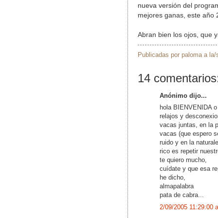
nueva versión del progra
mejores ganas, este año 
Abran bien los ojos, que y
Publicadas por
paloma
a la
14 comentarios
Anónimo dijo...
hola BIENVENIDA o m
relajos y desconexi
vacas juntas, en la 
vacas (que espero s
ruido y en la natural
rico es repetir nuest
te quiero mucho,
cuídate y que esa re
he dicho,
almapalabra
pata de cabra...
2/09/2005 11:29:00 