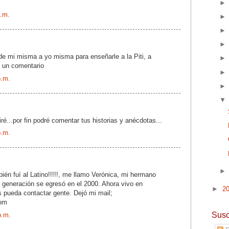
a.m.
de mi misma a yo misma para enseñarle a la Piti, a
r un comentario
p.m.
ré...por fin podré comentar tus historias y anécdotas...
p.m.
én fuí al Latino!!!!!, me llamo Verónica, mi hermano
 generación se egresó en el 2000. Ahora vivo en
►
2
s pueda contactar gente. Dejó mi mail;
com
Susc
p.m.