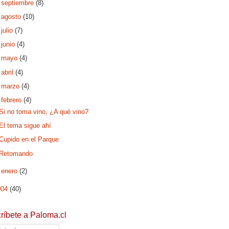
►
septiembre
(8)
►
agosto
(10)
►
julio
(7)
►
junio
(4)
►
mayo
(4)
►
abril
(4)
►
marzo
(4)
▼
febrero
(4)
Si no toma vino, ¿A qué vino?
El tema sigue ahí
Cupido en el Parque
Retomando
►
enero
(2)
004
(40)
ríbete a Paloma.cl