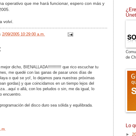
ma operativo que me hará funcionar, espero con más y
¿Ere
2005.
Únet
a volví.
/s
2/09/2005 10:29:00 a.m.
:
Comu
de Ch
ejor dicho, BIENALLADA!!!!!!!!!!! que rico escuchar tu
ones, me quedé con las ganas de pasar unos días de
playa o qué se yo!, lo dejamos para nuestras próximas
ean gordas) y que coincidamos en un tiempo lejos del
eza...aquí o allá, con los peludos o sin, me da igual, lo
ro encuentro.
programación del disco duro sea sólida y equilibrada.
Lo q
a.m.
►
2