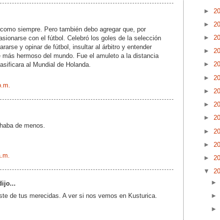
►
2
►
2
 como siempre. Pero también debo agregar que, por
►
2
asionarse con el fútbol. Celebró los goles de la selección
arse y opinar de fútbol, insultar al árbitro y entender
►
2
e más hermoso del mundo. Fue el amuleto a la distancia
►
2
lasificara al Mundial de Holanda.
►
2
p.m.
►
2
►
2
►
2
chaba de menos.
►
2
►
2
a.m.
►
2
▼
2
ijo...
ste de tus merecidas. A ver si nos vemos en Kusturica.