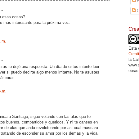
E
..
C
an esas cosas?
o más interesante para la próxima vez.
Cre
a.m.
Esta 
Crea
..
la Ca
www.p
zas te dejé una respuesta. Un día de estos intento leer
obras
 ver si puedo decirte algo menos irritante. No te asustes
máscaras.
p.m.
ida a Santiago, sigue volando con las alas que te
os buenos, compartidos y queridos. Y ni te canses en
ar de alas que anda revoloteando por asi cual mascara
 tratando de esconder su amor por los demas y la vida.