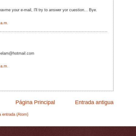
leavme your e-mail, I'll try to answer yor cuestion... Bye.
 a.m.
iselam@hotmail.com
 a.m.
Página Principal
Entrada antigua
a entrada (Atom)