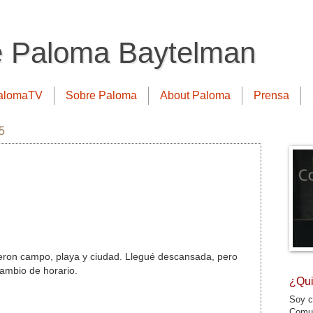
e Paloma Baytelman
alomaTV
Sobre Paloma
About Paloma
Prensa
5
ieron campo, playa y ciudad. Llegué descansada, pero
ambio de horario.
¿Qui
Soy c
Comun