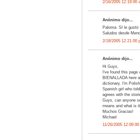
2/16/2005 12:19:00 
Anónimo dijo...
Paloma: SI le gustó 
Saludos desde Men
2/18/2005 12:21:00 
Anónimo dijo...
Hi Guys,
I've found this page
BIENALLADA here and 
dictionary. I'm Poli
Spanish girl who told
agrees with the stor
Guys, can anyone se
means and what is it
Muchos Gracias!
Michael
11/26/2005 12:09:00