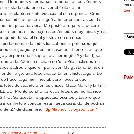
sentí. Hermanos y hermanas, aunque no nos viéramos
conta
en estado catatónico al ver el éxito de mi
Lee m
r un replanteamiento vocacional con urgencia. Creo
e nos odió un poco y llegué a tener pesadillas con la
nen un poco nerviosa. Me gustó el lugar y la pecera
oco ahumada. Las mujeres están todas muy minas y los
 quedé hasta el final y estuve en un rincón
 pude enterar de todos los cahuines, pero creo que
arios con guagua y muchas casadas. Bueno, creo que
o y espero que los que no vinieron (del A y del B) se
enero de 2005 en el chalé de ‘oña Pilo, incluidos los
tros padres si quieren participar. Me gustaría también
manden algo, una foto, una carta, un chiste, algo… De
Pal
 de hacer algo multimedial, pero necesita que
 fotos de cuando éramos chicos. Maca Mallol y la Trini
E.UU. Pronto pondré las otras fotos que me han ido
IO. Se aceptan propuestas, escritos y todo lo que
hora los invito a conocer esta nueva casa, donde podrán
ro del 27 de diciembre.
http://latino94.blogspot.com/
/s
12/28/2004 01:11:00 p.m.