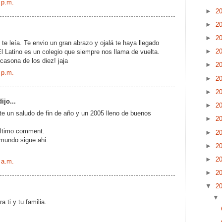
 p.m.
►
2
►
2
►
2
te leía. Te envio un gran abrazo y ojalá te haya llegado
►
2
El Latino es un colegio que siempre nos llama de vuelta.
 casona de los diez! jaja
►
2
 p.m.
►
2
►
2
ijo...
►
2
rte un saludo de fin de año y un 2005 lleno de buenos
►
2
último comment.
►
2
mundo sigue ahi.
►
2
►
2
 a.m.
►
2
▼
2
 ti y tu familia.