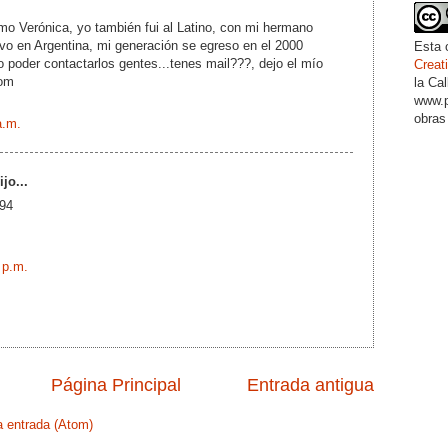
mo Verónica, yo también fui al Latino, con mi hermano
vo en Argentina, mi generación se egreso en el 2000
Esta 
ro poder contactarlos gentes...tenes mail???, dejo el mío
Crea
com
la Ca
www.p
obras
a.m.
jo...
 94
 p.m.
Página Principal
Entrada antigua
a entrada (Atom)