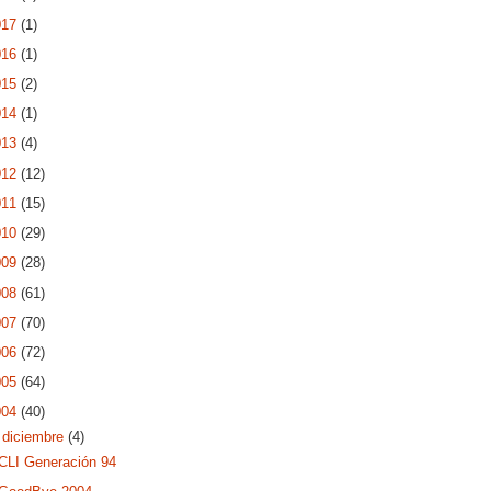
017
(1)
016
(1)
015
(2)
014
(1)
013
(4)
012
(12)
011
(15)
010
(29)
009
(28)
008
(61)
007
(70)
006
(72)
005
(64)
004
(40)
▼
diciembre
(4)
CLI Generación 94