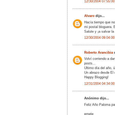
12/30/2004 07:55:00
Alvaro
dijo...
Hacía tiempo que no 
mi postal bloguera. 
Salute y ¡a salvar la
12/30/2004 09:04:00
Roberto Arancibia
d
Volví corriendo a da
posts...
Ultimo día del año, 
Un abrazo desde El 
Happy Blogging!
12/31/2004 04:34:00
Anónimo dijo...
Feliz Año Paloma para
emete