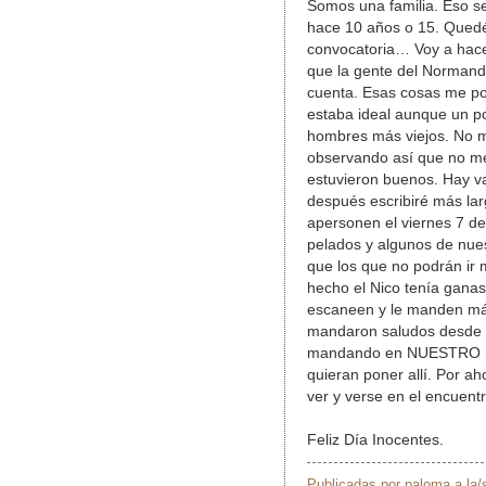
Somos una familia. Eso 
hace 10 años o 15. Quedé 
convocatoria… Voy a hace
que la gente del Normandi
cuenta. Esas cosas me po
estaba ideal aunque un p
hombres más viejos. No me
observando así que no me
estuvieron buenos. Hay v
después escribiré más larg
apersonen el viernes 7 de 
pelados y algunos de nues
que los que no podrán ir 
hecho el Nico tenía ganas
escaneen y le manden más
mandaron saludos desde E
mandando en NUESTRO SIT
quieran poner allí. Por a
ver y verse en el encuent
Feliz Día Inocentes.
Publicadas por
paloma
a la