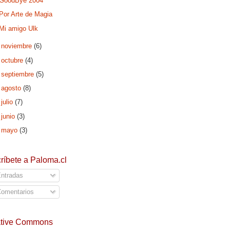
GoodBye 2004
Por Arte de Magia
Mi amigo Ulk
►
noviembre
(6)
►
octubre
(4)
►
septiembre
(5)
►
agosto
(8)
►
julio
(7)
►
junio
(3)
►
mayo
(3)
ríbete a Paloma.cl
ntradas
omentarios
ative Commons