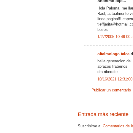
Anónimo dijo...
Hola Paloma, me lla
Raúl, actualmente vi
linda pagina!!! espe
tieffjarita@hotmail.
besos
1/27/2005 10:46:00 
oftalmologo talca
di
bella generacion del
abrazos fraternos
dra ribersite
10/16/2021 12:31:00
Publicar un comentario
Entrada más reciente
Suscribirse a:
Comentarios de l