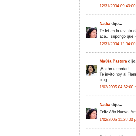
12/31/2004 09:40:00
Nadia
dijo...
Te leí en la revist
acá... supongo que l
12/31/2004 12:04:00
Ma®ía Pastora
dijo.
¡Bakán recordar!
Te invito hoy al Fla
blog...
1/02/2005 04:32:00 
Nadia
dijo...
Feliz Año Nuevo! Amo
1/02/2005 11:28:00 