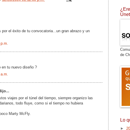
¿Ere
:
Únet
s por el éxito de tu convocatoria...un gran abrazo y un
 p.m.
Comu
de Ch
 en tu nuevo diseño ?
 a.m.
ijo...
os viajes por el túnel del tiempo, siempre organizo las
darianos, todo fluye, como si el tiempo no hubiera
 poco Marty McFly.
Lo q
►
2