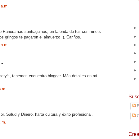
 a.m.
a de Panoramas santiaguinos; en la onda de tus commnets
os gringos te pagaron el almuerzo ;). Cariños.
 p.m.
..
nnery's, tenemos encuentro blogger. Más detalles en mi
p.m.
Susc
E
r, Salud y Dinero, harta cultura y éxito profesional.
C
p.m.
Cre