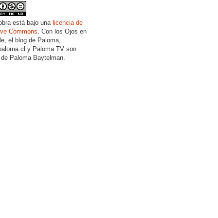
obra está bajo una
licencia de
tive Commons
. Con los Ojos en
lle, el blog de Paloma,
aloma.cl y Paloma TV son
 de Paloma Baytelman.