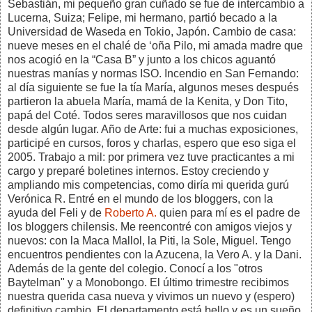
Sebastián, mi pequeño gran cuñado se fue de intercambio a
Lucerna, Suiza; Felipe, mi hermano, partió becado a la
Universidad de Waseda en Tokio, Japón. Cambio de casa:
nueve meses en el chalé de ‘oña Pilo, mi amada madre que
nos acogió en la “Casa B” y junto a los chicos aguantó
nuestras manías y normas ISO. Incendio en San Fernando:
al día siguiente se fue la tía María, algunos meses después
partieron la abuela María, mamá de la Kenita, y Don Tito,
papá del Coté. Todos seres maravillosos que nos cuidan
desde algún lugar. Año de Arte: fui a muchas exposiciones,
participé en cursos, foros y charlas, espero que eso siga el
2005. Trabajo a mil: por primera vez tuve practicantes a mi
cargo y preparé boletines internos. Estoy creciendo y
ampliando mis competencias, como diría mi querida gurú
Verónica R. Entré en el mundo de los bloggers, con la
ayuda del Feli y de
Roberto A.
quien para mí es el padre de
los bloggers chilensis. Me reencontré con amigos viejos y
nuevos: con la Maca Mallol, la Piti, la Sole, Miguel. Tengo
encuentros pendientes con la Azucena, la Vero A. y la Dani.
Además de la gente del colegio. Conocí a los "otros
Baytelman" y a Monobongo. El último trimestre recibimos
nuestra querida casa nueva y vivimos un nuevo y (espero)
definitivo cambio. El departamento está bello y es un sueño,