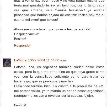
días a ver si hay post nuevo y no veía nada!! resulta que
tenía mal guardado tu link en favoritos, por lo tanto cada
vez que entraba, veía "familia televisiva"! ya estaba
pensando que habías dejado de escribir! recién hoy me dí
cuenta del error! que boluuu!
Ahora me voy a tener que poner a leer para atrás!
Después vuelvo!
Besitos!
Responder
LaSoLe
10/22/2004 11:44:00 a.m.
Paloma, acá, en Argentina también suelen pasar éstas
cosas, pero lo que me pone bien es que haya gente como
vos, con la sensibilidad suficiente como para tratar de
hacer algo, que se preocupa y moviliza.
Ojalá todo termine bien. En cuanto a la propuesta de AM,
me parece válida, yo te mando un par de pesos argentinos!
(aunque me los van a revolear por la cabeza, jejeje).
Besitos!