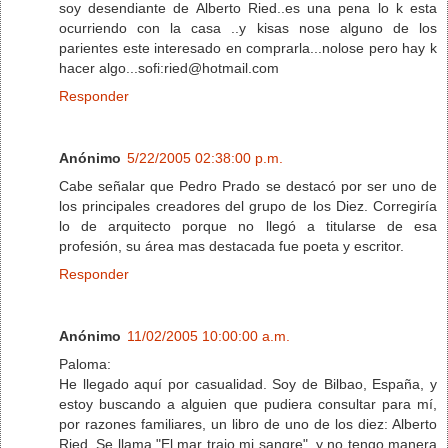
soy desendiante de Alberto Ried..es una pena lo k esta
ocurriendo con la casa ..y kisas nose alguno de los
parientes este interesado en comprarla...nolose pero hay k
hacer algo...sofi:ried@hotmail.com
Responder
Anónimo
5/22/2005 02:38:00 p.m.
Cabe señalar que Pedro Prado se destacó por ser uno de
los principales creadores del grupo de los Diez. Corregiría
lo de arquitecto porque no llegó a titularse de esa
profesión, su área mas destacada fue poeta y escritor.
Responder
Anónimo
11/02/2005 10:00:00 a.m.
Paloma:
He llegado aquí por casualidad. Soy de Bilbao, España, y
estoy buscando a alguien que pudiera consultar para mí,
por razones familiares, un libro de uno de los diez: Alberto
Ried. Se llama "El mar trajo mi sangre", y no tengo manera