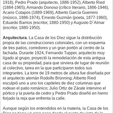
1918), Pedro Prado (arquitecto, 1886-1952), Alberto Ried
(1884-1965), Armando Donoso (crítico literario, 1886-1946),
Acario Cotapos (1889-1969), Alberto García Guerrero
(músico, 1886-1974), Ernesto Guzmán (poeta, 1877-1960),
Eduardo Barrios (escritor, 1880-1950) y Augusto D´Almar
(escritor, 1880-1950).
Arquitectura
. La Casa de los Diez sigue la distribución
propia de las construcciones coloniales, con un esquema
de tres patios, corredores y un gran portón al centro de la
fachada. Durante 1924, Fernando Tupper, arquitecto muy
ligado al grupo, proyectó la remodelación de esta antigua
casa de su propiedad, para que sirviera de lugar de reunión
al colectivo, tarea en la que participaron todos sus
integrantes. La torre de 19 metros de altura fue diseñada por
el arquitecto alemán Rodolfo Brünning; Alberto Ried
esculpió uno a uno los capiteles de diez columnas que
rodean el patio románico; Julio Ortiz de Zárate intervino el
pórtico y la puerta de cedro y Pedro Prado diseñó en hierro
forjado la reja que enfrenta la calle.
Aunque según los entendidos en la materia, la Casa de los