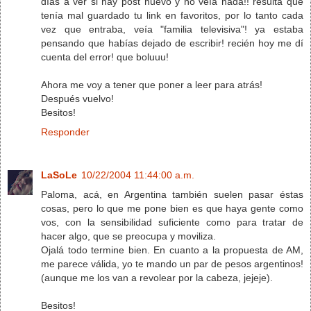
días a ver si hay post nuevo y no veía nada!! resulta que
tenía mal guardado tu link en favoritos, por lo tanto cada
vez que entraba, veía "familia televisiva"! ya estaba
pensando que habías dejado de escribir! recién hoy me dí
cuenta del error! que boluuu!
Ahora me voy a tener que poner a leer para atrás!
Después vuelvo!
Besitos!
Responder
LaSoLe
10/22/2004 11:44:00 a.m.
Paloma, acá, en Argentina también suelen pasar éstas
cosas, pero lo que me pone bien es que haya gente como
vos, con la sensibilidad suficiente como para tratar de
hacer algo, que se preocupa y moviliza.
Ojalá todo termine bien. En cuanto a la propuesta de AM,
me parece válida, yo te mando un par de pesos argentinos!
(aunque me los van a revolear por la cabeza, jejeje).
Besitos!