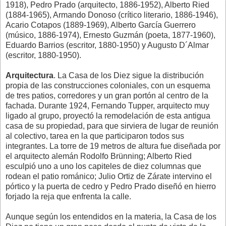
1918), Pedro Prado (arquitecto, 1886-1952), Alberto Ried
(1884-1965), Armando Donoso (crítico literario, 1886-1946),
Acario Cotapos (1889-1969), Alberto García Guerrero
(músico, 1886-1974), Ernesto Guzmán (poeta, 1877-1960),
Eduardo Barrios (escritor, 1880-1950) y Augusto D´Almar
(escritor, 1880-1950).
Arquitectura
. La Casa de los Diez sigue la distribución
propia de las construcciones coloniales, con un esquema
de tres patios, corredores y un gran portón al centro de la
fachada. Durante 1924, Fernando Tupper, arquitecto muy
ligado al grupo, proyectó la remodelación de esta antigua
casa de su propiedad, para que sirviera de lugar de reunión
al colectivo, tarea en la que participaron todos sus
integrantes. La torre de 19 metros de altura fue diseñada por
el arquitecto alemán Rodolfo Brünning; Alberto Ried
esculpió uno a uno los capiteles de diez columnas que
rodean el patio románico; Julio Ortiz de Zárate intervino el
pórtico y la puerta de cedro y Pedro Prado diseñó en hierro
forjado la reja que enfrenta la calle.
Aunque según los entendidos en la materia, la Casa de los