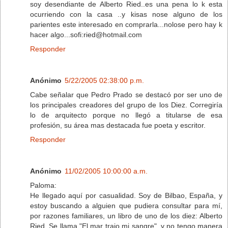
soy desendiante de Alberto Ried..es una pena lo k esta
ocurriendo con la casa ..y kisas nose alguno de los
parientes este interesado en comprarla...nolose pero hay k
hacer algo...sofi:ried@hotmail.com
Responder
Anónimo
5/22/2005 02:38:00 p.m.
Cabe señalar que Pedro Prado se destacó por ser uno de
los principales creadores del grupo de los Diez. Corregiría
lo de arquitecto porque no llegó a titularse de esa
profesión, su área mas destacada fue poeta y escritor.
Responder
Anónimo
11/02/2005 10:00:00 a.m.
Paloma:
He llegado aquí por casualidad. Soy de Bilbao, España, y
estoy buscando a alguien que pudiera consultar para mí,
por razones familiares, un libro de uno de los diez: Alberto
Ried. Se llama "El mar trajo mi sangre", y no tengo manera