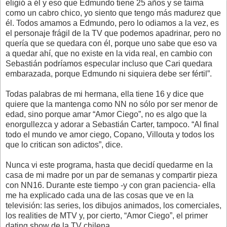
eligió a él y eso que Edmundo tiene 25 años y se taima
como un cabro chico, yo siento que tengo más madurez que
él. Todos amamos a Edmundo, pero lo odiamos a la vez, es
el personaje frágil de la TV que podemos apadrinar, pero no
quería que se quedara con él, porque uno sabe que eso va
a quedar ahí, que no existe en la vida real, en cambio con
Sebastián podríamos especular incluso que Cari quedara
embarazada, porque Edmundo ni siquiera debe ser fértil”.
Todas palabras de mi hermana, ella tiene 16 y dice que
quiere que la mantenga como NN no sólo por ser menor de
edad, sino porque amar “Amor Ciego”, no es algo que la
enorgullezca y adorar a Sebastián Carter, tampoco. “Al final
todo el mundo ve amor ciego, Copano, Villouta y todos los
que lo critican son adictos”, dice.
Nunca vi este programa, hasta que decidí quedarme en la
casa de mi madre por un par de semanas y compartir pieza
con NN16. Durante este tiempo -y con gran paciencia- ella
me ha explicado cada una de las cosas que ve en la
televisión: las series, los dibujos animados, los comerciales,
los realities de MTV y, por cierto, “Amor Ciego”, el primer
dating show de la TV chilena.