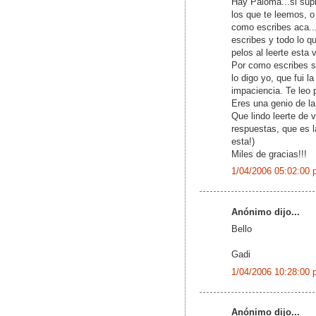
Hay Paloma...si sup
los que te leemos, 
como escribes aca...
escribes y todo lo q
pelos al leerte esta
Por como escribes s
lo digo yo, que fui l
impaciencia. Te leo 
Eres una genio de la 
Que lindo leerte de 
respuestas, que es l
esta!)
Miles de gracias!!!
1/04/2006 05:02:00 
Anónimo dijo...
Bello
Gadi
1/04/2006 10:28:00 
Anónimo dijo...