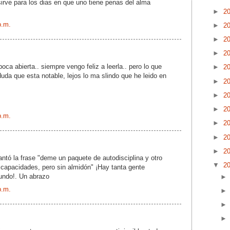
sirve para los dias en que uno tiene penas del alma
►
2
p.m.
►
2
►
2
►
2
oca abierta.. siempre vengo feliz a leerla.. pero lo que
►
2
duda que esta notable, lejos lo ma slindo que he leido en
►
2
►
2
►
2
p.m.
►
2
►
2
►
2
ntó la frase "deme un paquete de autodisciplina y otro
▼
2
capacidades, pero sin almidón" ¡Hay tanta gente
undo!. Un abrazo
p.m.