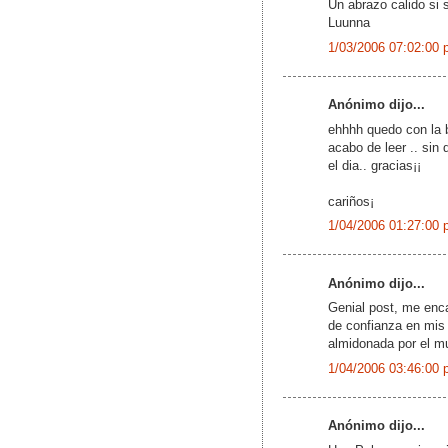
Un abrazo calido si 
Luunna
1/03/2006 07:02:00 
Anónimo dijo...
ehhhh quedo con la b
acabo de leer .. sin 
el dia.. gracias¡¡
cariños¡
1/04/2006 01:27:00 
Anónimo dijo...
Genial post, me enca
de confianza en mis 
almidonada por el m
1/04/2006 03:46:00 
Anónimo dijo...