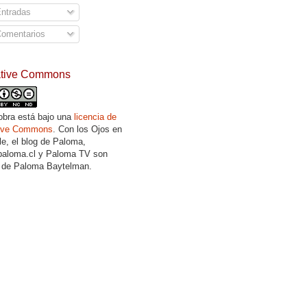
ntradas
omentarios
ative Commons
obra está bajo una
licencia de
tive Commons
. Con los Ojos en
lle, el blog de Paloma,
aloma.cl y Paloma TV son
 de Paloma Baytelman.