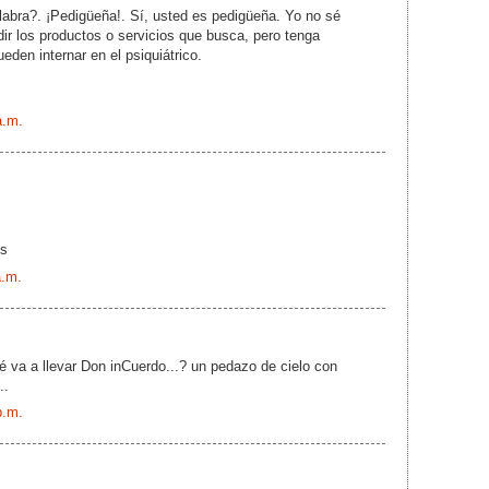
alabra?. ¡Pedigüeña!. Sí, usted es pedigüeña. Yo no sé
r los productos o servicios que busca, pero tenga
eden internar en el psiquiátrico.
a.m.
os
a.m.
é va a llevar Don inCuerdo...? un pedazo de cielo con
..
p.m.