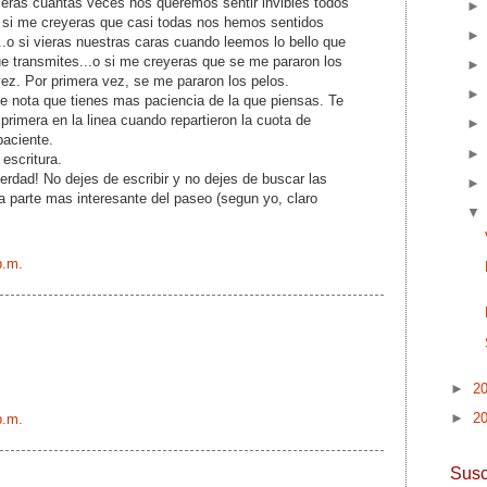
ieras cuantas veces nos queremos sentir invibles todos
o si me creyeras que casi todas nos hemos sentidos
.o si vieras nuestras caras cuando leemos lo bello que
ue transmites...o si me creyeras que se me pararon los
 vez. Por primera vez, se me pararon los pelos.
e nota que tienes mas paciencia de la que piensas. Te
a primera en la linea cuando repartieron la cuota de
paciente.
escritura.
verdad! No dejes de escribir y no dejes de buscar las
a parte mas interesante del paseo (segun yo, claro
p.m.
►
2
►
2
p.m.
Susc