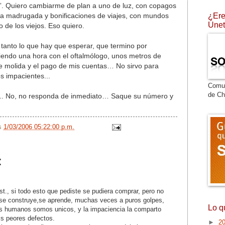
”. Quiero cambiarme de plan a uno de luz, con copagos
¿Ere
la madrugada y bonificaciones de viajes, con mundos
Únet
 de los viejos. Eso quiero.
tanto lo que hay que esperar, que termino por
iendo una hora con el oftalmólogo, unos metros de
e molida y el pago de mis cuentas… No sirvo para
os impacientes...
Comu
de Ch
... No, no responda de inmediato… Saque su número y
/s
1/03/2006 05:22:00 p.m.
:
., si todo esto que pediste se pudiera comprar, pero no
 se construye,se aprende, muchas veces a puros golpes,
Lo q
es humanos somos unicos, y la impaciencia la comparto
is peores defectos.
►
2