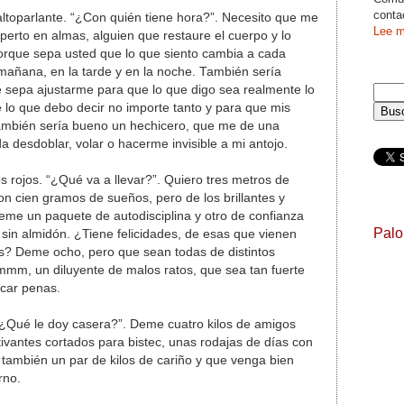
conta
altoparlante. “¿Con quién tiene hora?”. Necesito que me
Lee m
erto en almas, alguien que restaure el cuerpo y lo
porque sepa usted que lo que siento cambia a cada
a mañana, en la tarde y en la noche. También sería
 sepa ajustarme para que lo que digo sea realmente lo
e lo que debo decir no importe tanto y para que mis
También sería bueno un hechicero, que me de una
desdoblar, volar o hacerme invisible a mi antojo.
 rojos. “¿Qué va a llevar?”. Quiero tres metros de
con cien gramos de sueños, pero de los brillantes y
eme un paquete de autodisciplina y otro de confianza
Pal
sin almidón. ¿Tiene felicidades, de esas que vienen
as? Deme ocho, pero que sean todas de distintos
mmm, un diluyente de malos ratos, que sea tan fuerte
car penas.
. “¿Qué le doy casera?”. Deme cuatro kilos de amigos
tivantes cortados para bistec, unas rodajas de días con
, también un par de kilos de cariño y que venga bien
rno.