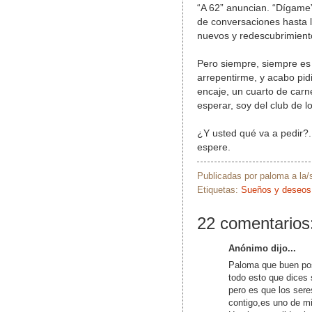
“A 62” anuncian. “Dígame
de conversaciones hasta 
nuevos y redescubrimiento
Pero siempre, siempre es 
arrepentirme, y acabo pid
encaje, un cuarto de carn
esperar, soy del club de l
¿Y usted qué va a pedir?
espere.
Publicadas por
paloma
a la
Etiquetas:
Sueños y deseos
22 comentarios
Anónimo dijo...
Paloma que buen post
todo esto que dices
pero es que los ser
contigo,es uno de m