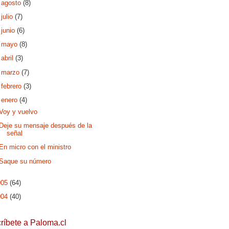
►
agosto
(8)
►
julio
(7)
►
junio
(6)
►
mayo
(8)
►
abril
(3)
►
marzo
(7)
►
febrero
(3)
▼
enero
(4)
Voy y vuelvo
Deje su mensaje después de la
señal
En micro con el ministro
Saque su número
005
(64)
004
(40)
ríbete a Paloma.cl