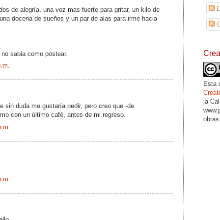
E
os de alegría, una voz mas fuerte para gritar, un kilo de
 una docena de sueños y un par de alas para irme hacia
C
Cre
 no sabia como postear.
p.m.
Esta 
Crea
la Ca
 sin duda me gustaría pedir, pero creo que -de
www.p
o con un último café, antes de mi regreso.
obras
p.m.
p.m.
llo.