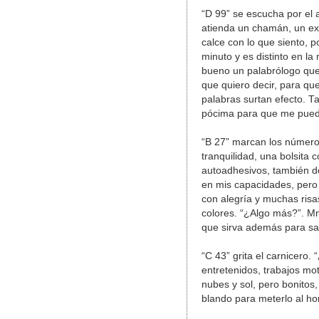
“D 99” se escucha por el 
atienda un chamán, un exp
calce con lo que siento, 
minuto y es distinto en l
bueno un palabrólogo que
que quiero decir, para qu
palabras surtan efecto. 
pócima para que me pueda 
“B 27” marcan los números
tranquilidad, una bolsita 
autoadhesivos, también d
en mis capacidades, pero 
con alegría y muchas ris
colores. “¿Algo más?”. M
que sirva además para sa
“C 43” grita el carnicero
entretenidos, trabajos mo
nubes y sol, pero bonitos
blando para meterlo al ho